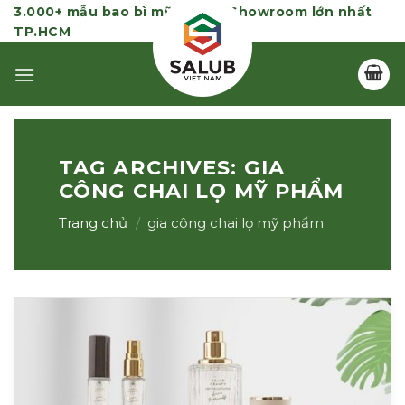
Skip
3.000+ mẫu bao bì mỹ phẩm | Showroom lớn nhất
TP.HCM
to
content
TAG ARCHIVES:
GIA
CÔNG CHAI LỌ MỸ PHẨM
Trang chủ
/
gia công chai lọ mỹ phẩm