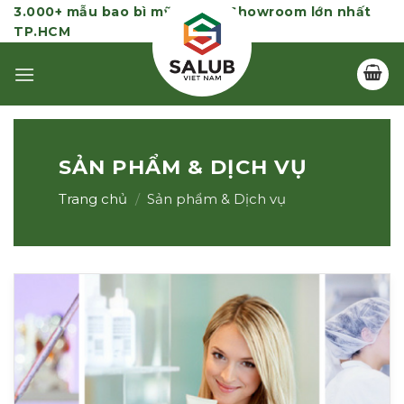
Skip
3.000+ mẫu bao bì mỹ phẩm | Showroom lớn nhất
TP.HCM
to
content
SẢN PHẨM & DỊCH VỤ
Trang chủ
/
Sản phẩm & Dịch vụ