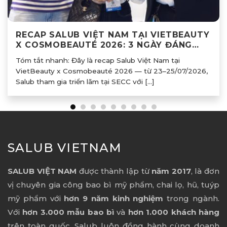
RECAP SALUB VIỆT NAM TẠI VIETBEAUTY
X COSMOBEAUTÉ 2026: 3 NGÀY ĐÁNG
NHỚ TẠI GIAN HÀNG BI01
Tóm tắt nhanh: Đây là recap Salub Việt Nam tại
VietBeauty x Cosmobeauté 2026 — từ 23–25/07/2026,
Salub tham gia triển lãm tại SECC với [...]
SALUB VIETNAM
SALUB VIỆT NAM
được thành lập từ
năm 2017
, là đơn
vị chuyên gia công bao bì mỹ phẩm, chai lọ, hũ, tuýp
mỹ phẩm với
hơn 9 năm kinh nghiệm
trong ngành.
Với
hơn 3.000 mẫu bao bì
và
hơn 1.000 khách hàng
trên toàn quốc, Salub luôn đồng hành cùng doanh