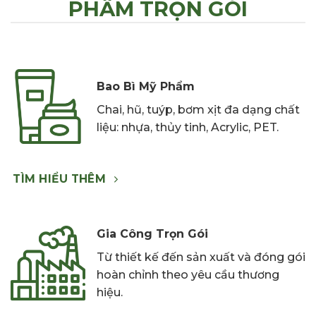
PHẨM TRỌN GÓI
Bao Bì Mỹ Phẩm
C
hai,
hũ, tuýp,
bơm xịt đa
dạng chất
liệu: nhựa,
thủy tinh,
Acrylic, PET.
TÌM HIỂU THÊM
Gia Công Trọn Gói
Từ thiết kế đến sản xuất và đóng gói
hoàn chỉnh theo yêu cầu thương
hiệu.