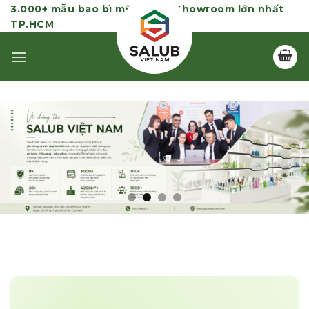
Skip
3.000+ mẫu bao bì mỹ phẩm | Showroom lớn nhất
TP.HCM
to
content