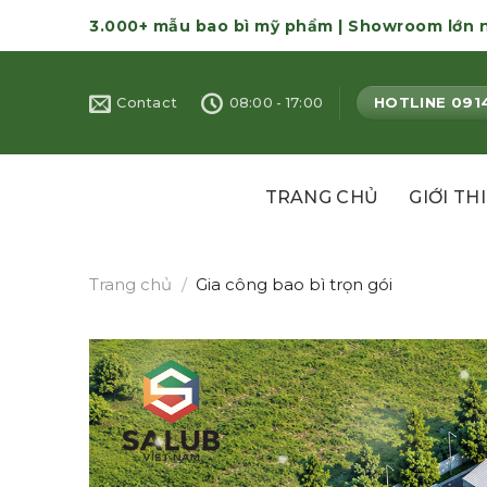
Skip
3.000+ mẫu bao bì mỹ phẩm | Showroom lớn 
to
content
HOTLINE 091
Contact
08:00 - 17:00
TRANG CHỦ
GIỚI TH
Trang chủ
/
Gia công bao bì trọn gói