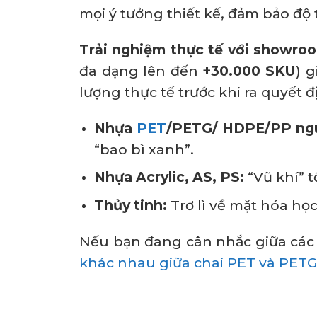
mọi ý tưởng thiết kế, đảm bảo độ 
Trải nghiệm thực tế với showro
đa dạng lên đến
+30.000 SKU
) 
lượng thực tế trước khi ra quyết đ
Nhựa
PET
/PETG/ HDPE/PP ngu
“bao bì xanh”.
Nhựa Acrylic, AS, PS:
“Vũ khí” 
Thủy tinh:
Trơ lì về mặt hóa họ
Nếu bạn đang cân nhắc giữa các
khác nhau giữa chai PET và PET