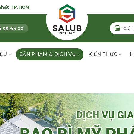
nhất TP.HCM
Giỏ 
4 08 44 22
IỆU
SẢN PHẨM & DỊCH VỤ
KIẾN THỨC
H