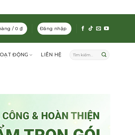
hàng /
0
₫
Đăng nhập
Tìm
OẠT ĐỘNG
LIÊN HỆ
kiếm: