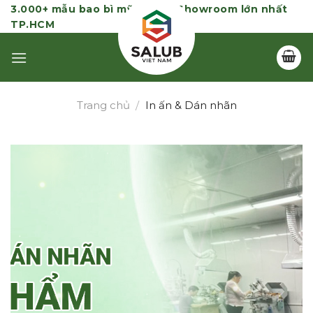
Skip
3.000+ mẫu bao bì mỹ phẩm | Showroom lớn nhất
TP.HCM
to
content
Trang chủ
/
In ấn & Dán nhãn