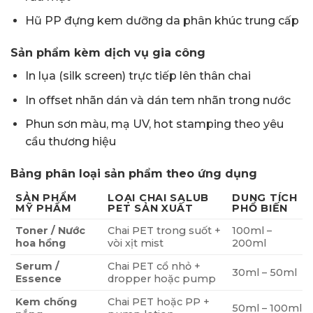
Hũ PP đựng kem dưỡng da phân khúc trung cấp
Sản phẩm kèm dịch vụ gia công
In lụa (silk screen) trực tiếp lên thân chai
In offset nhãn dán và dán tem nhãn trong nước
Phun sơn màu, mạ UV, hot stamping theo yêu
cầu thương hiệu
Bảng phân loại sản phẩm theo ứng dụng
SẢN PHẨM
LOẠI CHAI SALUB
DUNG TÍCH
MỸ PHẨM
PET SẢN XUẤT
PHỔ BIẾN
Toner / Nước
Chai PET trong suốt +
100ml –
hoa hồng
vòi xịt mist
200ml
Serum /
Chai PET cổ nhỏ +
30ml – 50ml
Essence
dropper hoặc pump
Kem chống
Chai PET hoặc PP +
50ml – 100ml