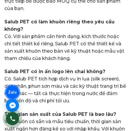
trực tiếp để được báo MOQ cụ thể cho sản phẩm
của bạn.
Salub PET có làm khuôn riêng theo yêu cầu
không?
Có. Với sản phẩm cần hình dạng, kích thước hoặc
chi tiết thiết kế riêng, Salub PET có thể thiết kế và
sản xuất khuôn theo bản vẽ kỹ thuật hoặc mẫu vật
tham chiếu của khách hàng.
Salub PET có in ấn logo lên chai không?
Có. Salub PET tích hợp dịch vụ in lụa (silk screen),
dán nhãn, phun sơn màu và các kỹ thuật trang trí bề
Zalo
mặt khác — tất cả thực hiện trong nước để đảm
bảo tiến độ và chi phí tối ưu.
Thời gian sản xuất của Salub PET là bao lâu?
Với khuôn có sẵn và mẫu tiêu chuẩn, thời gian sản
xuất ngắn hơn đáng kể so với nhập khẩu. Với khuôn