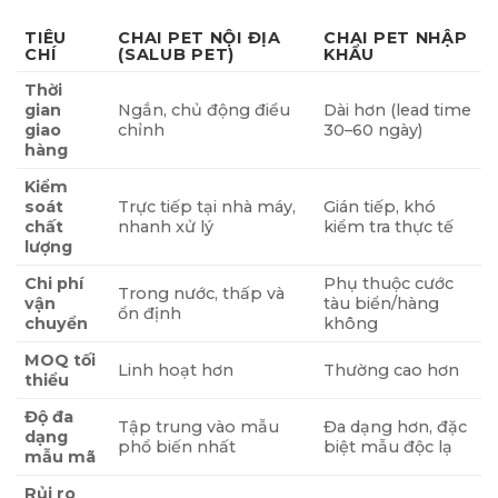
TIÊU
CHAI PET NỘI ĐỊA
CHAI PET NHẬP
CHÍ
(SALUB PET)
KHẨU
Thời
gian
Ngắn, chủ động điều
Dài hơn (lead time
giao
chỉnh
30–60 ngày)
hàng
Kiểm
soát
Trực tiếp tại nhà máy,
Gián tiếp, khó
chất
nhanh xử lý
kiểm tra thực tế
lượng
Chi phí
Phụ thuộc cước
Trong nước, thấp và
vận
tàu biển/hàng
ổn định
chuyển
không
MOQ tối
Linh hoạt hơn
Thường cao hơn
thiểu
Độ đa
Tập trung vào mẫu
Đa dạng hơn, đặc
dạng
phổ biến nhất
biệt mẫu độc lạ
mẫu mã
Rủi ro