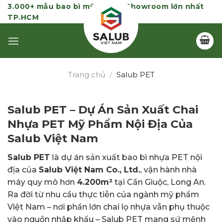
Skip
3.000+ mẫu bao bì mỹ phẩm | Showroom lớn nhất
TP.HCM
to
content
Trang chủ
/
Salub PET
Salub PET – Dự Án Sản Xuất Chai
Nhựa PET Mỹ Phẩm Nội Địa Của
Salub Việt Nam
Salub PET
là dự án sản xuất bao bì nhựa PET nội
địa của
Salub Việt Nam Co., Ltd.
, vận hành nhà
máy quy mô hơn
4.200m²
tại Cần Giuộc, Long An.
Ra đời từ nhu cầu thực tiễn của ngành mỹ phẩm
Việt Nam – nơi phần lớn chai lọ nhựa vẫn phụ thuộc
vào nguồn nhập khẩu – Salub PET mang sứ mệnh