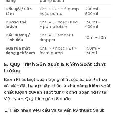
nắng
pump lotion
Dầu gội / Sữa
Chai HDPE + flip-cap
200ml –
tắm
hoặc pump
500ml
Dưỡng thể
Chai PET hoặc HDPE
150ml –
lotion
+ pump lotion
400ml
Dầu dưỡng /
Chai PET amber +
10ml – 50ml
Tinh dầu
dropper
Sữa rửa mặt
Chai PP hoặc PET +
100ml –
dạng gel/foam
foam pump
150ml
5. Quy Trình Sản Xuất & Kiểm Soát Chất
Lượng
Điểm khác biệt quan trọng nhất của Salub PET so
với việc đặt hàng nhập khẩu là
khả năng kiểm soát
chất lượng xuyên suốt từng công đoạn
ngay tại
Việt Nam. Quy trình gồm 6 bước:
Tiếp nhận yêu cầu và tư vấn kỹ thuật:
Salub