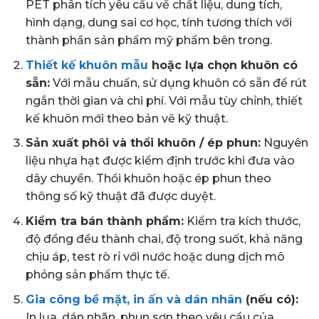
PET phân tích yêu cầu về chất liệu, dung tích,
hình dạng, dung sai cơ học, tính tương thích với
thành phần sản phẩm mỹ phẩm bên trong.
Thiết kế khuôn mẫu
hoặc lựa chọn khuôn có
sẵn:
Với mẫu chuẩn, sử dụng khuôn có sẵn để rút
ngắn thời gian và chi phí. Với mẫu tùy chỉnh, thiết
kế khuôn mới theo bản vẽ kỹ thuật.
Sản xuất phôi và thổi khuôn / ép phun:
Nguyên
liệu nhựa hạt được kiểm định trước khi đưa vào
dây chuyền. Thổi khuôn hoặc ép phun theo
thông số kỹ thuật đã được duyệt.
Kiểm tra bán thành phẩm:
Kiểm tra kích thước,
độ đồng đều thành chai, độ trong suốt, khả năng
chịu áp, test rò rỉ với nước hoặc dung dịch mô
phỏng sản phẩm thực tế.
Gia công bề mặt,
in ấn và dán nhãn
(nếu có):
In lụa, dán nhãn, phun sơn theo yêu cầu của