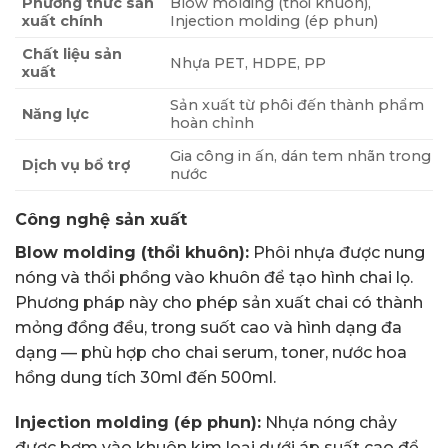
Phương thức sản
Blow molding (thổi khuôn),
xuất chính
Injection molding (ép phun)
Chất liệu sản
Nhựa PET, HDPE, PP
xuất
Sản xuất từ phôi đến thành phẩm
Năng lực
hoàn chỉnh
Gia công in ấn, dán tem nhãn trong
Dịch vụ bổ trợ
nước
Công nghệ sản xuất
Blow molding (thổi khuôn):
Phôi nhựa được nung
nóng và thổi phồng vào khuôn để tạo hình chai lọ.
Phương pháp này cho phép sản xuất chai có thành
mỏng đồng đều, trong suốt cao và hình dạng đa
dạng — phù hợp cho chai serum, toner, nước hoa
hồng dung tích 30ml đến 500ml.
Injection molding (ép phun):
Nhựa nóng chảy
được bơm vào khuôn kim loại dưới áp suất cao để