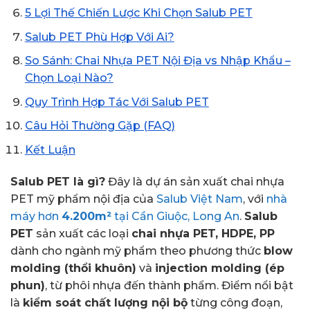
5 Lợi Thế Chiến Lược Khi Chọn Salub PET
Salub PET Phù Hợp Với Ai?
So Sánh: Chai Nhựa PET Nội Địa vs Nhập Khẩu –
Chọn Loại Nào?
Quy Trình Hợp Tác Với Salub PET
Câu Hỏi Thường Gặp (FAQ)
Kết Luận
Salub PET là gì?
Đây là dự án sản xuất chai nhựa
PET mỹ phẩm nội địa của
Salub Việt Nam
, với
nhà
máy hơn
4.200m²
tại Cần Giuộc, Long An
.
Salub
PET
sản xuất các loại
chai nhựa PET, HDPE, PP
dành cho ngành mỹ phẩm theo phương thức
blow
molding (thổi khuôn)
và
injection molding (ép
phun)
, từ phôi nhựa đến thành phẩm. Điểm nổi bật
là
kiểm soát chất lượng nội bộ
từng công đoạn,