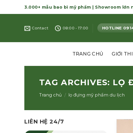
Skip
3.000+ mẫu bao bì mỹ phẩm | Showroom lớn 
to
content
HOTLINE 091
Contact
08:00 - 17:00
TRANG CHỦ
GIỚI TH
TAG ARCHIVES:
LỌ 
Trang chủ
/
lọ đựng mỹ phẩm du lịch
LIÊN HỆ 24/7