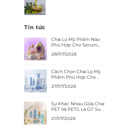
Tin tức
Chai Lọ Mỹ Phẩm Nào
Phù Hợp Cho Serum,
Tinh Dầu? Cách Chọn
28/07/2026
Đúng Chất Liệu (2026)
Cách Chọn Chai Lọ Mỹ
Phẩm Phù Hợp Cho
Từng Loại Sản Phẩm
27/07/2026
(2026)
Sự Khác Nhau Giữa Chai
PET Và PETG Là Gì? So
Sánh Thêm HDPE
21/07/2026
(2026)