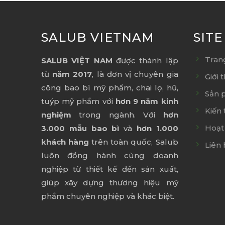
SALUB VIETNAM
SIT
Tran
SALUB VIỆT NAM
được thành lập
từ
năm 2017
, là đơn vị chuyên gia
Giới 
công bao bì mỹ phẩm, chai lọ, hũ,
Sản 
tuýp mỹ phẩm với
hơn 9 năm kinh
Kiến 
nghiệm
trong ngành. Với
hơn
Hoạt
3.000 mẫu bao bì
và
hơn 1.000
khách hàng
trên toàn quốc, Salub
Liên 
luôn đồng hành cùng doanh
nghiệp từ thiết kế đến sản xuất,
giúp xây dựng thương hiệu mỹ
phẩm chuyên nghiệp và khác biệt.