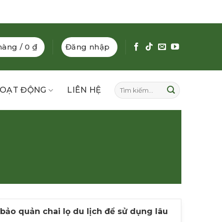
hàng /
0
₫
Đăng nhập
Tìm
OẠT ĐỘNG
LIÊN HỆ
kiếm:
ảo quản chai lọ du lịch để sử dụng lâu