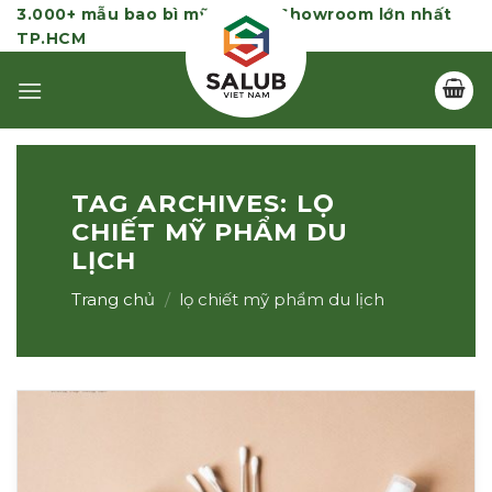
Skip
3.000+ mẫu bao bì mỹ phẩm | Showroom lớn nhất
TP.HCM
to
content
TAG ARCHIVES:
LỌ
CHIẾT MỸ PHẨM DU
LỊCH
Trang chủ
/
lọ chiết mỹ phẩm du lịch