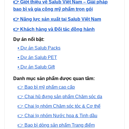
👉 Giới thiệu về Salub Việt Nam – Giải pháp
bao bì và gia công mỹ phẩm trọn gói
👉 Năng lực sản xuất tại Salub Việt Nam
👉 Khách hàng và Đối tác đồng hành
Dự án nổi bật:
▪️ Dự án Salub Packs
▪️ Dự án Salub PET
▪️ Dự án Salub Gift
Danh mục sản phẩm được quan tâm:
👉 Bao bì mỹ phẩm cao cấp
👉 Chai hũ đựng sản phẩm Chăm sóc da
👉 Chai lọ nhóm Chăm sóc tóc & Cơ thể
👉 Chai lọ nhóm Nước hoa & Tinh dầu
👉 Bao bì dòng sản phẩm Trang điểm