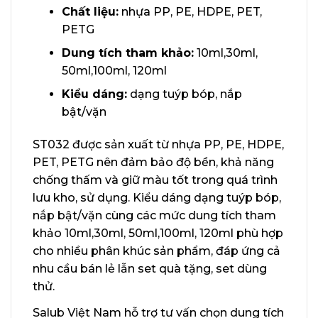
Chất liệu:
nhựa PP, PE, HDPE, PET,
PETG
Dung tích tham khảo:
10ml,30ml,
50ml,100ml, 120ml
Kiểu dáng:
dạng tuýp bóp, nắp
bật/vặn
ST032 được sản xuất từ nhựa PP, PE, HDPE,
PET, PETG nên đảm bảo độ bền, khả năng
chống thấm và giữ màu tốt trong quá trình
lưu kho, sử dụng. Kiểu dáng dạng tuýp bóp,
nắp bật/vặn cùng các mức dung tích tham
khảo 10ml,30ml, 50ml,100ml, 120ml phù hợp
cho nhiều phân khúc sản phẩm, đáp ứng cả
nhu cầu bán lẻ lẫn set quà tặng, set dùng
thử.
Salub Việt Nam hỗ trợ tư vấn chọn dung tích