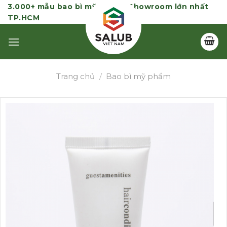
Skip
3.000+ mẫu bao bì mỹ phẩm | Showroom lớn nhất
TP.HCM
to
content
Trang chủ
/
Bao bì mỹ phẩm