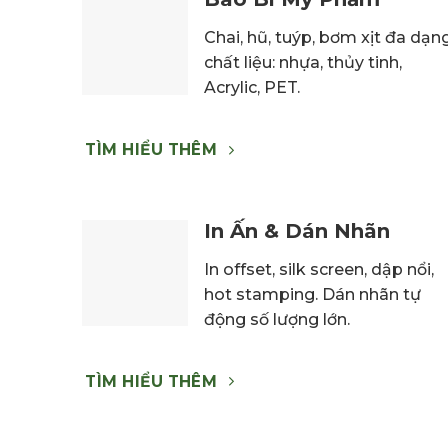
C
hai,
hũ, tuýp,
bơm xịt đa
dạn
chất
liệu: nhựa,
thủy tinh,
Acrylic, PET.
TÌM HIỂU THÊM
In Ấn & Dán Nhãn
In offset, silk screen, dập nổi,
hot stamping. Dán nhãn tự
động số lượng lớn.
TÌM HIỂU THÊM