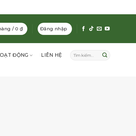
hàng /
0
₫
Đăng nhập
Tìm
OẠT ĐỘNG
LIÊN HỆ
kiếm: