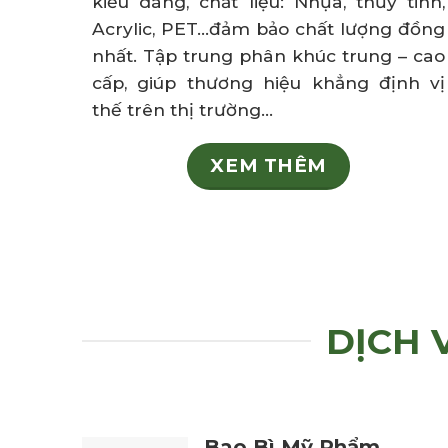
kiểu dáng,
chất liệu: N
hựa, thủy tinh,
Acrylic, PET…đảm bảo chất lượng đồng
nhất. Tập
trung phân khúc
trung – cao
cấp, giúp
thương hiệu khẳng
định vị
thế trên
thị trường…
XEM THÊM
DỊCH 
Bao Bì Mỹ Phẩm