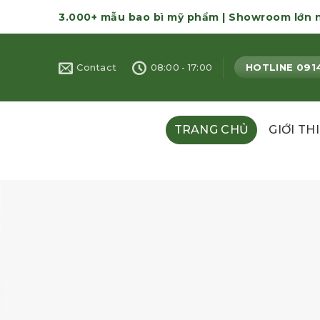
Skip
3.000+ mẫu bao bì mỹ phẩm | Showroom lớn 
to
content
HOTLINE 091
Contact
08:00 - 17:00
TRANG CHỦ
GIỚI TH