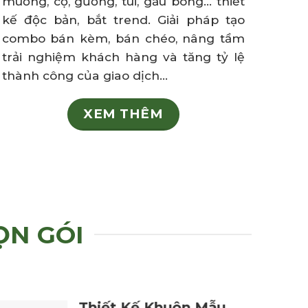
muỗng, cọ, gương, túi, gấu bông… thiết
kế độc bản, bắt trend. Giải pháp tạo
combo bán kèm, bán chéo, nâng tầm
trải nghiệm khách hàng và tăng tỷ lệ
thành công của giao dịch…
XEM THÊM
ỌN GÓI
Thiết Kế Khuôn Mẫu