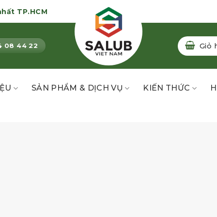
nhất TP.HCM
Giỏ 
4 08 44 22
IỆU
SẢN PHẨM & DỊCH VỤ
KIẾN THỨC
H