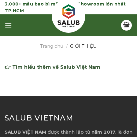
Skip
3.000+ mẫu bao bì mỹ phẩm | Showroom lớn nhất
TP.HCM
to
content
Trang chủ
/
GIỚI THIỆU
👉 Tìm hiểu thêm về Salub Việt Nam
SALUB VIETNAM
SALUB VIỆT NAM
được thành lập từ
năm 2017
, là đơn