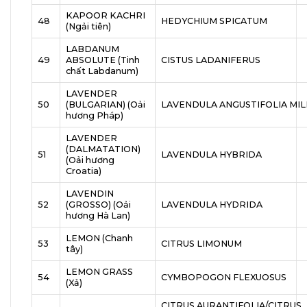
KAPOOR KACHRI
48
HEDYCHIUM SPICATUM
(Ngải tiên)
LABDANUM
49
ABSOLUTE (Tinh
CISTUS LADANIFERUS
chất Labdanum)
LAVENDER
50
(BULGARIAN) (Oải
LAVENDULA ANGUSTIFOLIA MIL
hương Pháp)
LAVENDER
(DALMATATION)
51
LAVENDULA HYBRIDA
(Oải hương
Croatia)
LAVENDIN
52
(GROSSO) (Oải
LAVENDULA HYDRIDA
hương Hà Lan)
LEMON (Chanh
53
CITRUS LIMONUM
tây)
LEMON GRASS
54
CYMBOPOGON FLEXUOSUS
(Xả)
CITRUS AURANTIFOLIA/CITRUS