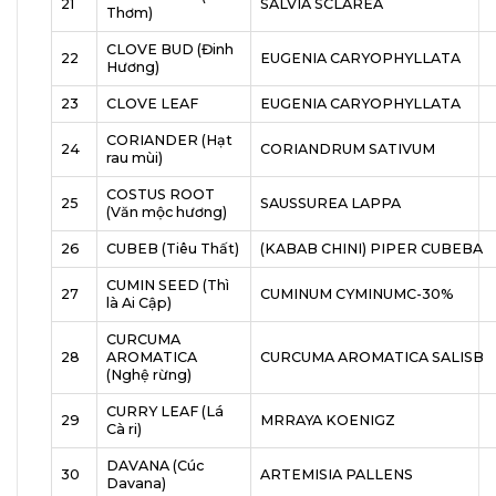
21
SALVIA SCLAREA
Thơm)
CLOVE BUD (Đinh
22
EUGENIA CARYOPHYLLATA
Hương)
23
CLOVE LEAF
EUGENIA CARYOPHYLLATA
CORIANDER (Hạt
24
CORIANDRUM SATIVUM
rau mùi)
COSTUS ROOT
25
SAUSSUREA LAPPA
(Văn mộc hương)
26
CUBEB (Tiêu Thất)
(KABAB CHINI) PIPER CUBEBA
CUMIN SEED (Thì
27
CUMINUM CYMINUMC-30%
là Ai Cập)
CURCUMA
28
AROMATICA
CURCUMA AROMATICA SALISB
(Nghệ rừng)
CURRY LEAF (Lá
29
MRRAYA KOENIGZ
Cà ri)
DAVANA (Cúc
30
ARTEMISIA PALLENS
Davana)