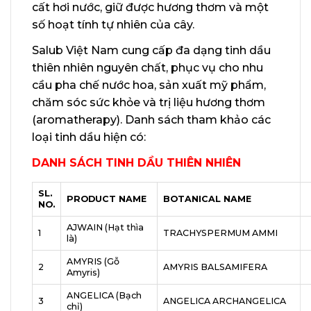
cất hơi nước, giữ được hương thơm và một
số hoạt tính tự nhiên của cây.
Salub Việt Nam cung cấp đa dạng tinh dầu
thiên nhiên nguyên chất, phục vụ cho nhu
cầu pha chế nước hoa, sản xuất mỹ phẩm,
chăm sóc sức khỏe và trị liệu hương thơm
(aromatherapy). Danh sách tham khảo các
loại tinh dầu hiện có:
DANH SÁCH TINH DẦU THIÊN NHIÊN
SL.
PRODUCT NAME
BOTANICAL NAME
NO.
AJWAIN (Hạt thìa
1
TRACHYSPERMUM AMMI
là)
AMYRIS (Gỗ
2
AMYRIS BALSAMIFERA
Amyris)
ANGELICA (Bạch
3
ANGELICA ARCHANGELICA
chỉ)