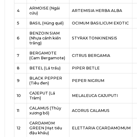
ARMOISE (Ngải
4
ARTEMISIA HERBA ALBA
cứu)
5
BASIL (Húng quế)
OCIMUM BASILICUM EXOTIC
BENZOIN SIAM
6
(Nhựa cánh kiến
STYRAX TONKINENSIS
trắng)
BERGAMOTE
7
CITRUS BERGAMIA
(Cam Bergamote)
8
BETEL (Lá trầu)
PIPER BETLE
BLACK PEPPER
9
PEPER NIGRUM
(Tiêu đen)
CAJEPUT (Lá
10
MELALEUCA CAJUPUTI
Tràm)
CALAMUS (Thủy
11
ACORUS CALAMUS
xương bồ)
CARDAMOM
12
GREEN (Hạt tiểu
ELETTARIA CCARDAMOMUM
đậu khấu)