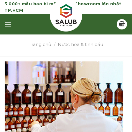
Skip
3.000+ mẫu bao bì mỹ phẩm | Showroom lớn nhất
TP.HCM
to
content
Trang chủ
/
Nước hoa & tinh dầu