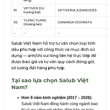
lang)
VETIVER (Cỏ
91
VETIVERIA ZIZANOIDES
hương bài)
YLANG YLANG
92
CANANGA ODORATA
(Hoàng lan)
…
…
…
Salub Việt Nam hỗ trợ tư vấn chọn loại tinh
dầu phù hợp với công thức và mục đích sử
dụng — anh/chị vui lòng liên hệ trực tiếp để
được báo giá và tư vấn quy cách đóng gói,
số lượng đặt hàng phù hợp.
Tại sao lựa chọn Salub Việt
Nam?
Hơn 9 năm kinh nghiệm (2017 – 2026):
Salub Việt Nam đồng hành cùng ngành bao
bì và gia công mỹ phẩm, đảm bảo an toàn