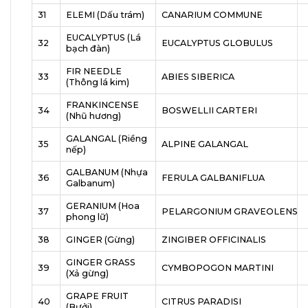
31
ELEMI (Dấu trám)
CANARIUM COMMUNE
EUCALYPTUS (Lá
32
EUCALYPTUS GLOBULUS
bạch đàn)
FIR NEEDLE
33
ABIES SIBERICA
(Thông lá kim)
FRANKINCENSE
34
BOSWELLII CARTERI
(Nhũ hương)
GALANGAL (Riềng
35
ALPINE GALANGAL
nếp)
GALBANUM (Nhựa
36
FERULA GALBANIFLUA
Galbanum)
GERANIUM (Hoa
37
PELARGONIUM GRAVEOLENS
phong lữ)
38
GINGER (Gừng)
ZINGIBER OFFICINALIS
GINGER GRASS
39
CYMBOPOGON MARTINI
(Xả gừng)
GRAPE FRUIT
40
CITRUS PARADISI
(Bưởi)