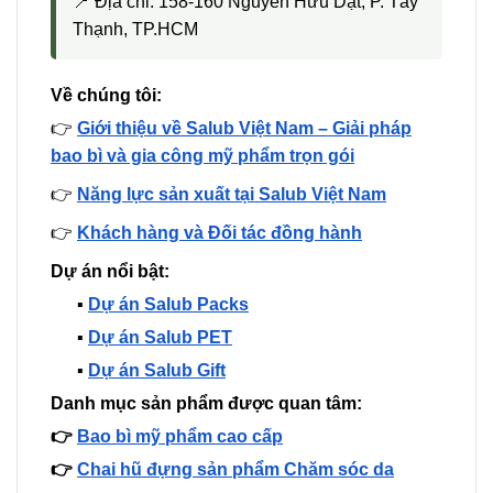
📍 Địa chỉ: 158-160 Nguyễn Hữu Dật, P. Tây
Thạnh, TP.HCM
Về chúng tôi:
👉
Giới thiệu về Salub Việt Nam – Giải pháp
bao bì và gia công mỹ phẩm trọn gói
👉
Năng lực sản xuất tại Salub Việt Nam
👉
Khách hàng và Đối tác đồng hành
Dự án nổi bật:
▪️
Dự án Salub Packs
▪️
Dự án Salub PET
▪️
Dự án Salub Gift
Danh mục sản phẩm được quan tâm:
👉
Bao bì mỹ phẩm cao cấp
👉
Chai hũ đựng sản phẩm Chăm sóc da