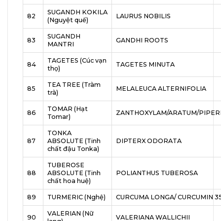
SUGANDH KOKILA
82
LAURUS NOBILIS
(Nguyệt quế)
SUGANDH
83
GANDHI ROOTS
MANTRI
TAGETES (Cúc vạn
84
TAGETES MINUTA
thọ)
TEA TREE (Tràm
85
MELALEUCA ALTERNIFOLIA
trà)
TOMAR (Hạt
86
ZANTHOXYLAM/ARATUM/PIPER
Tomar)
TONKA
87
ABSOLUTE (Tinh
DIPTERX ODORATA
chất đậu Tonka)
TUBEROSE
88
ABSOLUTE (Tinh
POLIANTHUS TUBEROSA
chất hoa huệ)
89
TURMERIC (Nghệ)
CURCUMA LONGA/ CURCUMIN 3
VALERIAN (Nữ
90
VALERIANA WALLICHII