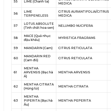
55
LIME (Chanh ta)
MEDICA
LIME
CITRUS AURANTIFOLIA/CITRUS
56
TERPENELESS
MEDICA
LOTUS ABSOLUTE
57
NELUMBO NUCIFERA
(Tinh chất hoa sen)
MACE (Quả nhục
58
MYRISTICA FRAGRANS
đậu khấu)
59
MANDARIN (Cam)
CITRUS RETICULATA
MANDARIN RED
60
CITRUS RETICULATA
(Cam đỏ)
MENTHA
61
ARVENSIS (Bạc hà
MENTHA ARVENSIS
Á)
MENTHA CITRATA
62
MENTHA CITRATA
(Húng lủi)
MENTHA
63
PIPERITA (Bạc hà
MENTHA PEPERITA
Âu)