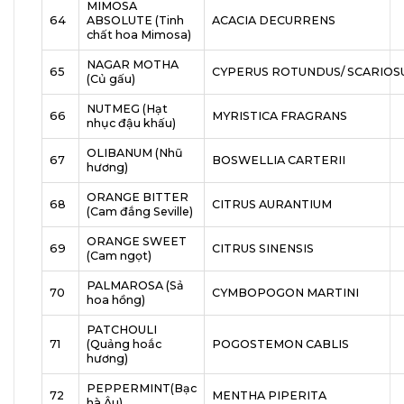
MIMOSA
64
ABSOLUTE (Tinh
ACACIA DECURRENS
chất hoa Mimosa)
NAGAR MOTHA
65
CYPERUS ROTUNDUS/ SCARIOS
(Củ gấu)
NUTMEG (Hạt
66
MYRISTICA FRAGRANS
nhục đậu khấu)
OLIBANUM (Nhũ
67
BOSWELLIA CARTERII
hương)
ORANGE BITTER
68
CITRUS AURANTIUM
(Cam đắng Seville)
ORANGE SWEET
69
CITRUS SINENSIS
(Cam ngọt)
PALMAROSA (Sả
70
CYMBOPOGON MARTINI
hoa hồng)
PATCHOULI
71
(Quảng hoắc
POGOSTEMON CABLIS
hương)
PEPPERMINT(Bạc
72
MENTHA PIPERITA
hà Âu)