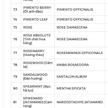
PIMENTO BERRY
73
PIMENTO OFFICINALIS
(Ớt anh đào)
74
PIMENTO LEAF
PIMENTO OFFICINALIS
75
ROSE
ROSE DAMASCENA
ROSE ABSOLUTE
76
(Tinh chất hoa
ROSE DAMASCENA
hồng)
ROSEMARRY
77
ROSEMANINUS OFFICCINALS
(Hương thảo)
ROSEWOOD (Cẩm
78
ANIBA ROSAEDORA
lai)
SANDALWOOD
79
SANTALUM ALBUM
(Đàn hương)
SPEARMINT (Bạc
80
MENTHA SPICATA
hà lục)
SPIKENARD
81
(JATAMANSI) (Cam
NARDOSTACHYS JATAMANSI
tùng)