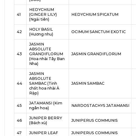
HEDYCHIUM
41
(GINGER LILY)
HEDYCHIUM SPICATUM
(Ngải tiên)
HOLY BASIL
42
OCIMUM SANCTUM EXOTIC
(Hương nhu)
JASMIN
ABSOLUTE
43
GRANDIFLORUM
JASMIN GRANDIFLORUM
(Hoa nhài Tây Ban
Nha)
JASMIN
ABSOLUTE
44
SAMBAC (Tinh
JASMIN SAMBAC
chất hoa nhài Ả
Rập)
JATAMANSI (Kim
45
NARDOSTACHYS JATAMANSI
ngân hoa)
JUNIPER BERRY
46
JUNIPERUS COMMUNIS
(Bách xù)
47
JUNIPER LEAF
JUNIPERUS COMMUNIS