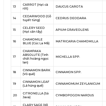
CARROT (Hạt cà
13
DAUCUS CAROTA
rốt)
CEDARWOOD (Gỗ
14
CEDRUS DEODARA
tuyết tùng)
CELERY SEED
15
APIUM GRAVEOLENS
(Hạt cần tây)
CHAMOMILE
16
MATRICARIA CHAMOMILLA
BLUE (Cúc La Mã)
CHAMPAKA
ABSOLUTE (Tinh
17
MICHELLA SPP.
chất hoàng ngọc
lan)
CINNAMON BARK
18
CINNAMON SPP.
(Vỏ quế)
CINNAMON LEAF
19
CINNAMOMUM ZEYLANICUM
(Lá húng quế)
CITRONELLA (Sả
20
CYMBOPOGON NARDUS
Java)
CLARY SAGE (Xô