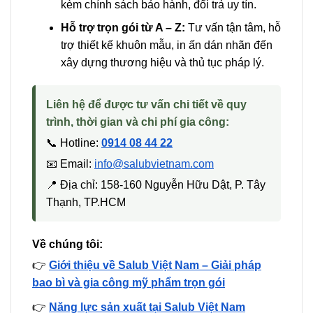
kèm chính sách bảo hành, đổi trả uy tín.
Hỗ trợ trọn gói từ A – Z:
Tư vấn tận tâm, hỗ
trợ thiết kế khuôn mẫu, in ấn dán nhãn đến
xây dựng thương hiệu và thủ tục pháp lý.
Liên hệ để được tư vấn chi tiết về quy
trình, thời gian và chi phí gia công:
📞 Hotline:
0914 08 44 22
📧 Email:
info@salubvietnam.com
📍 Địa chỉ: 158-160 Nguyễn Hữu Dật, P. Tây
Thạnh, TP.HCM
Về chúng tôi:
👉
Giới thiệu về Salub Việt Nam – Giải pháp
bao bì và gia công mỹ phẩm trọn gói
👉
Năng lực sản xuất tại Salub Việt Nam