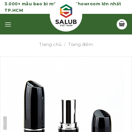
Skip
3.000+ mẫu bao bì mỹ phẩm | Showroom lớn nhất
TP.HCM
to
content
Trang chủ
/
Trang điểm