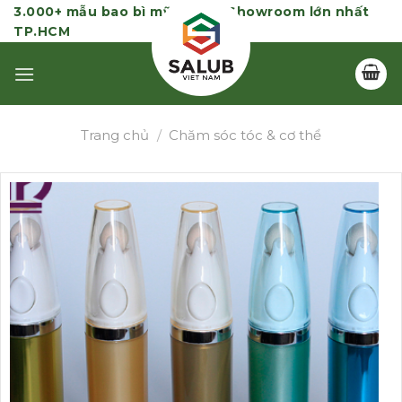
Skip
3.000+ mẫu bao bì mỹ phẩm | Showroom lớn nhất
TP.HCM
to
content
Trang chủ
/
Chăm sóc tóc & cơ thể