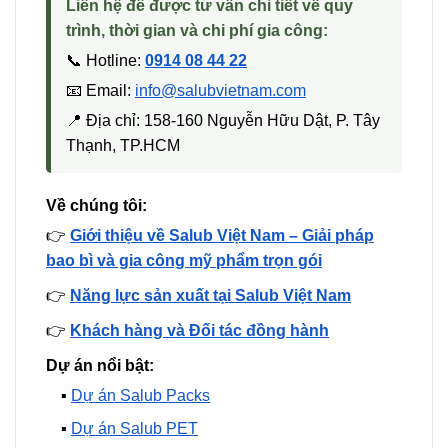
Liên hệ để được tư vấn chi tiết về quy
trình, thời gian và chi phí gia công:
📞 Hotline:
0914 08 44 22
📧 Email:
info@salubvietnam.com
📍 Địa chỉ: 158-160 Nguyễn Hữu Dật, P. Tây
Thạnh, TP.HCM
Về chúng tôi:
👉
Giới thiệu về Salub Việt Nam – Giải pháp
bao bì và gia công mỹ phẩm trọn gói
👉
Năng lực sản xuất tại Salub Việt Nam
👉
Khách hàng và Đối tác đồng hành
Dự án nổi bật:
▪️
Dự án Salub Packs
▪️
Dự án Salub PET