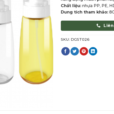
Chất liệu:
nhựa PP, PE, H
Dung tích tham khảo:
80
Liên
SKU:
DGST026