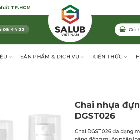
nhất TP.HCM
Giỏ 
4 08 44 22
IỆU
SẢN PHẨM & DỊCH VỤ
KIẾN THỨC
H
Chai nhựa đựn
DGST026
Chai DGST026 đa dạng màu
năng động muốn phân loạ