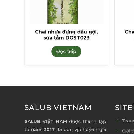
ội,
Chai nhựa đựng dầu gội,
Cha
sữa tắm DGST023
Đọc tiếp
SALUB VIETNAM
SIT
Tran
SALUB VIỆT NAM
được thành lập
từ
năm 2017
, là đơn vị chuyên gia
Giới 