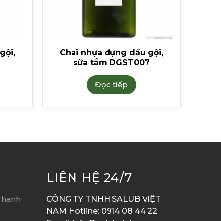
gội,
Chai nhựa đựng dầu gội,
9
sữa tắm DGST007
Đọc tiếp
LIÊN HỆ 24/7
Thanh
CÔNG TY TNHH SALUB VIỆT
NAM Hotline: 0914 08 44 22