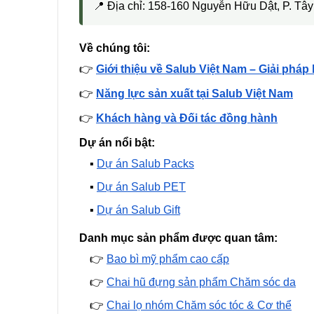
📍 Địa chỉ: 158-160 Nguyễn Hữu Dật, P. T
Về chúng tôi:
👉
Giới thiệu về Salub Việt Nam – Giải pháp
👉
Năng lực sản xuất tại Salub Việt Nam
👉
Khách hàng và Đối tác đồng hành
Dự án nổi bật:
▪️
Dự án Salub Packs
▪️
Dự án Salub PET
▪️
Dự án Salub Gift
Danh mục sản phẩm được quan tâm:
👉
Bao bì mỹ phẩm cao cấp
👉
Chai hũ đựng sản phẩm Chăm sóc da
👉
Chai lọ nhóm Chăm sóc tóc & Cơ thể