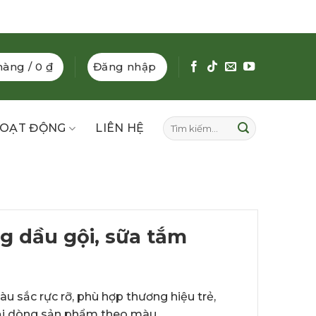
hàng /
0
₫
Đăng nhập
Tìm
OẠT ĐỘNG
LIÊN HỆ
kiếm:
g dầu gội, sữa tắm
 sắc rực rỡ, phù hợp thương hiệu trẻ,
i dòng sản phẩm theo màu.