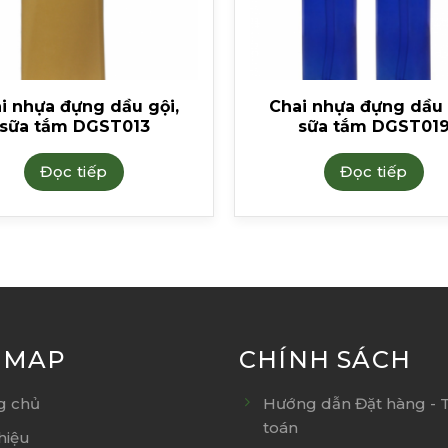
i nhựa đựng dầu gội,
Chai nhựa đựng dầu 
sữa tắm DGST013
sữa tắm DGST01
Đọc tiếp
Đọc tiếp
E MAP
CHÍNH SÁCH
g chủ
Hướng dẫn Đặt hàng - 
toán
thiệu