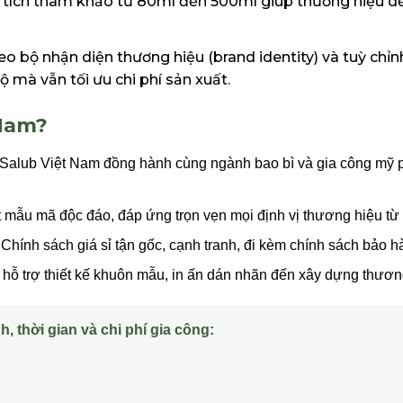
 tích tham khảo từ 80ml đến 500ml giúp thương hiệu dễ
o bộ nhận diện thương hiệu (brand identity) và tuỳ chỉn
 mà vẫn tối ưu chi phí sản xuất.
 Nam?
Salub Việt Nam đồng hành cùng ngành bao bì và gia công mỹ p
t mẫu mã độc đáo, đáp ứng trọn vẹn mọi định vị thương hiệu từ
Chính sách giá sỉ tận gốc, cạnh tranh, đi kèm chính sách bảo hàn
hỗ trợ thiết kế khuôn mẫu, in ấn dán nhãn đến xây dựng thương
h, thời gian và chi phí gia công: