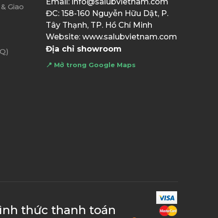
Email: info@salubvietnam.com
& Giao
ĐC: 158-160 Nguyễn Hữu Dật, P.
Tây Thạnh, TP. Hồ Chí Minh
Website: www.salubvietnam.com
Địa chỉ showroom
AQ)
📍 Mở trong Google Maps
ình thức thanh toán