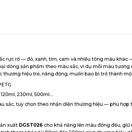
ắc rực rỡ — đỏ, xanh, tím, cam và nhiều tông màu khác
loại dòng sản phẩm theo màu sắc, ví dụ mỗi màu tươn
các thương hiệu trẻ, năng động, muốn bao bì trở thành m
 PETG
 120ml, 230ml, 500ml…
 sắc, tuỳ chọn theo nhận diện thương hiệu — phù hợp th
sản xuất
DGST026
cho khả năng lên màu đồng đều, giữ m