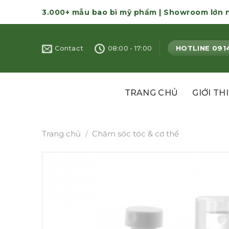
Skip
3.000+ mẫu bao bì mỹ phẩm | Showroom lớn 
to
content
HOTLINE 091
Contact
08:00 - 17:00
TRANG CHỦ
GIỚI TH
Trang chủ
/
Chăm sóc tóc & cơ thể