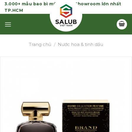
Skip
3.000+ mẫu bao bì mỹ phẩm | Showroom lớn nhất
TP.HCM
to
content
Trang chủ
/
Nước hoa & tinh dầu