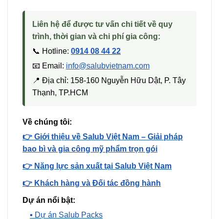
Liên hệ để được tư vấn chi tiết về quy
trình, thời gian và chi phí gia công:
📞 Hotline:
0914 08 44 22
📧 Email:
info@salubvietnam.com
📍 Địa chỉ: 158-160 Nguyễn Hữu Dật, P. Tây
Thạnh, TP.HCM
Về chúng tôi:
👉 Giới thiệu về Salub Việt Nam – Giải pháp
bao bì và gia công mỹ phẩm trọn gói
👉 Năng lực sản xuất tại Salub Việt Nam
👉 Khách hàng và Đối tác đồng hành
Dự án nổi bật:
▪️ Dự án Salub Packs