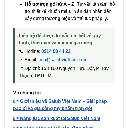
Hỗ trợ trọn gói từ A – Z:
Tư vấn tận tâm, hỗ
trợ thiết kế khuôn mẫu, in ấn dán nhãn đến
xây dựng thương hiệu và thủ tục pháp lý.
Liên hệ để được tư vấn chi tiết về quy
trình, thời gian và chi phí gia công:
📞 Hotline:
0914 08 44 22
📧 Email:
info@salubvietnam.com
📍 Địa chỉ: 158-160 Nguyễn Hữu Dật, P. Tây
Thạnh, TP.HCM
Về chúng tôi:
👉 Giới thiệu về Salub Việt Nam – Giải pháp
bao bì và gia công mỹ phẩm trọn gói
👉 Năng lực sản xuất tại Salub Việt Nam