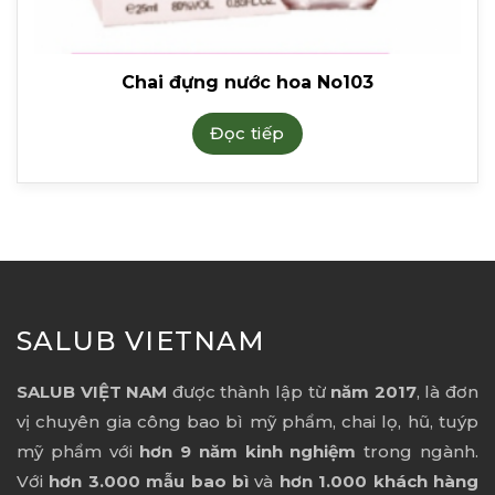
Chai đựng nước hoa No103
Đọc tiếp
SALUB VIETNAM
SALUB VIỆT NAM
được thành lập từ
năm 2017
, là đơn
vị chuyên gia công bao bì mỹ phẩm, chai lọ, hũ, tuýp
mỹ phẩm với
hơn 9 năm kinh nghiệm
trong ngành.
Với
hơn 3.000 mẫu bao bì
và
hơn 1.000 khách hàng