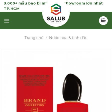
Skip
3.000+ mẫu bao bì mỹ phẩm | Showroom lớn nhất
TP.HCM
to
content
Trang chủ
/
Nước hoa & tinh dầu