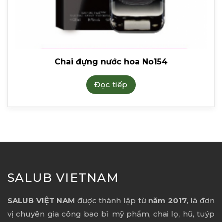
Chai đựng nước hoa No154
Đọc tiếp
SALUB VIETNAM
SALUB VIỆT NAM
được thành lập từ
năm 2017
, là đơn
vị chuyên gia công bao bì mỹ phẩm, chai lọ, hũ, tuýp