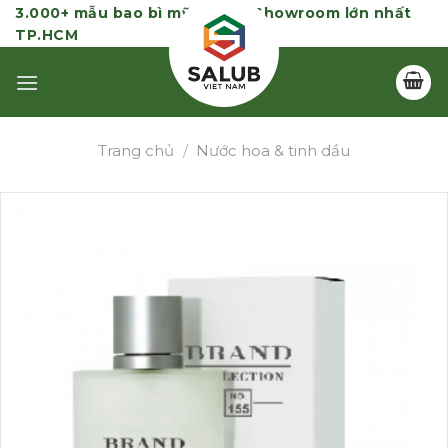
Skip
3.000+ mẫu bao bì mỹ phẩm | Showroom lớn nhất
TP.HCM
to
content
Trang chủ
/
Nước hoa & tinh dầu