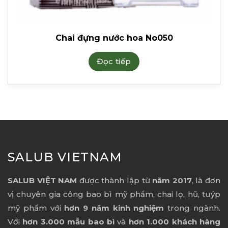
Chai đựng nước hoa No050
Đọc tiếp
SALUB VIETNAM
SALUB VIỆT NAM
được thành lập từ
năm 2017
, là đơn
vị chuyên gia công bao bì mỹ phẩm, chai lọ, hũ, tuýp
mỹ phẩm với
hơn 9 năm kinh nghiệm
trong ngành.
Với
hơn 3.000 mẫu bao bì
và
hơn 1.000 khách hàng