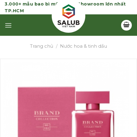
Skip
3.000+ mẫu bao bì mỹ phẩm | Showroom lớn nhất
TP.HCM
to
content
Trang chủ
/
Nước hoa & tinh dầu