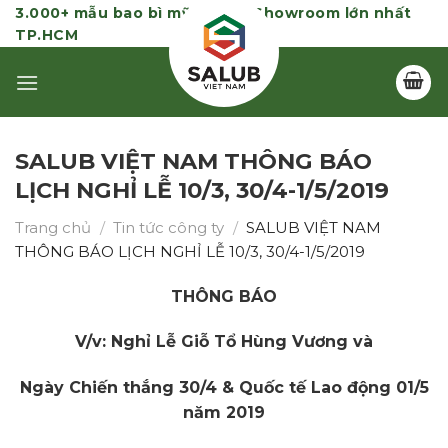
Skip
3.000+ mẫu bao bì mỹ phẩm | Showroom lớn nhất
TP.HCM
to
content
SALUB VIỆT NAM THÔNG BÁO
LỊCH NGHỈ LỄ 10/3, 30/4-1/5/2019
Trang chủ
/
Tin tức công ty
/
SALUB VIỆT NAM
THÔNG BÁO LỊCH NGHỈ LỄ 10/3, 30/4-1/5/2019
THÔNG BÁO
V/v: Nghỉ Lễ Giỗ Tổ Hùng Vương và
Ngày Chiến thắng 30/4 & Quốc tế Lao động 01/5
năm 2019