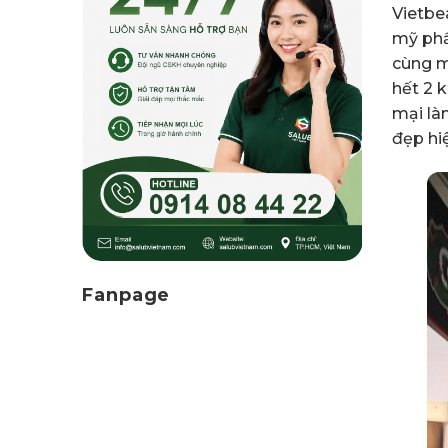
Vietbe
mỹ phẩ
cùng m
hết 2 k
mại là
đẹp hiệ
Fanpage