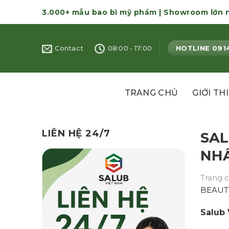
Skip
3.000+ mẫu bao bì mỹ phẩm | Showroom lớn 
to
content
HOTLINE 091
Contact
08:00 - 17:00
TRANG CHỦ
GIỚI TH
LIÊN HỆ 24/7
SAL
NHẤ
Trang 
BEAUT
Salub