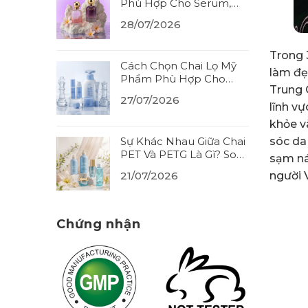
Phù Hợp Cho Serum,
Tinh Dầu? Cách Chọn
28/07/2026
Đúng Chất Liệu (2026)
Trong 
Cách Chọn Chai Lọ Mỹ
làm đẹ
Phẩm Phù Hợp Cho
Trung 
Từng Loại Sản Phẩm
27/07/2026
(2026)
lĩnh v
khỏe v
Sự Khác Nhau Giữa Chai
sóc da
PET Và PETG Là Gì? So
sạm ná
Sánh Thêm HDPE
21/07/2026
người 
(2026)
Chứng nhận