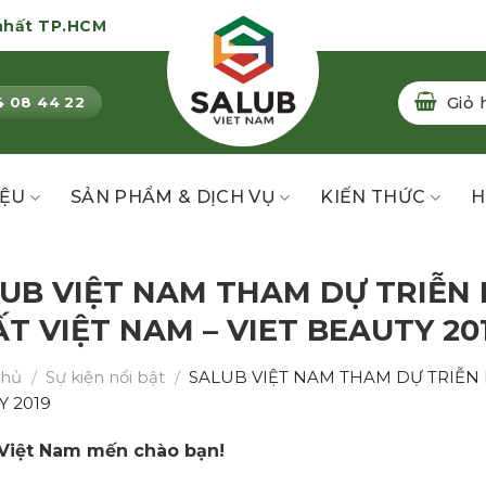
nhất TP.HCM
Giỏ 
4 08 44 22
IỆU
SẢN PHẨM & DỊCH VỤ
KIẾN THỨC
H
UB VIỆT NAM THAM DỰ TRIỄN
T VIỆT NAM – VIET BEAUTY 20
chủ
/
Sự kiện nổi bật
/
SALUB VIỆT NAM THAM DỰ TRIỄN 
Y 2019
 Việt Nam mến chào bạn!