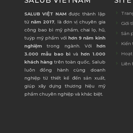
SALUB VIETNAM
SIT
Tran
SALUB VIỆT NAM
được thành lập
từ
năm 2017
, là đơn vị chuyên gia
Giới 
công bao bì mỹ phẩm, chai lọ, hũ,
Sản 
tuýp mỹ phẩm với
hơn 9 năm kinh
Kiến 
nghiệm
trong ngành. Với
hơn
Hoạt
3.000 mẫu bao bì
và
hơn 1.000
khách hàng
trên toàn quốc, Salub
Liên 
luôn đồng hành cùng doanh
nghiệp từ thiết kế đến sản xuất,
giúp xây dựng thương hiệu mỹ
phẩm chuyên nghiệp và khác biệt.