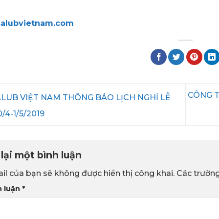
alubvietnam.com
CÔNG T
LUB VIỆT NAM THÔNG BÁO LỊCH NGHỈ LỄ
0/4-1/5/2019
lại một bình luận
il của bạn sẽ không được hiển thị công khai.
Các trườn
h luận
*