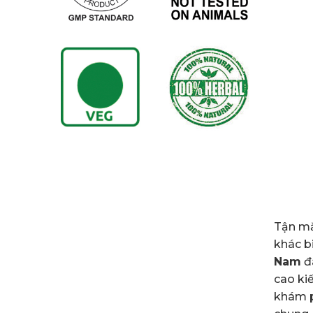
Tận mắ
khác b
Nam
đá
cao ki
khám p