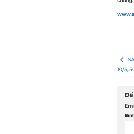
chung.
www.s
SA
10/3, 3
Để 
Ema
Bìn