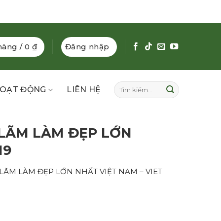
hàng /
0
₫
Đăng nhập
Tìm
OẠT ĐỘNG
LIÊN HỆ
kiếm:
 LÃM LÀM ĐẸP LỚN
19
LÃM LÀM ĐẸP LỚN NHẤT VIỆT NAM – VIET