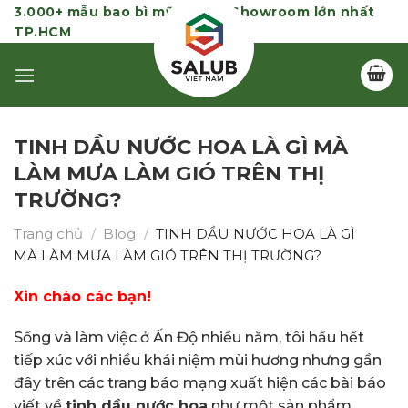
Skip
3.000+ mẫu bao bì mỹ phẩm | Showroom lớn nhất
TP.HCM
to
content
TINH DẦU NƯỚC HOA LÀ GÌ MÀ
LÀM MƯA LÀM GIÓ TRÊN THỊ
TRƯỜNG?
Trang chủ
/
Blog
/
TINH DẦU NƯỚC HOA LÀ GÌ
MÀ LÀM MƯA LÀM GIÓ TRÊN THỊ TRƯỜNG?
Xin chào các bạn!
Sống và làm việc ở Ấn Độ nhiều năm, tôi hầu hết
tiếp xúc với nhiều khái niệm mùi hương nhưng gần
đây trên các trang báo mạng xuất hiện các bài báo
viết về
tinh dầu nước hoa
như một sản phẩm