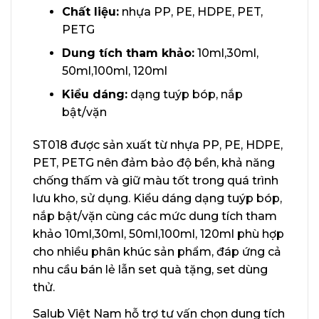
Chất liệu:
nhựa PP, PE, HDPE, PET,
PETG
Dung tích tham khảo:
10ml,30ml,
50ml,100ml, 120ml
Kiểu dáng:
dạng tuýp bóp, nắp
bật/vặn
ST018 được sản xuất từ nhựa PP, PE, HDPE,
PET, PETG nên đảm bảo độ bền, khả năng
chống thấm và giữ màu tốt trong quá trình
lưu kho, sử dụng. Kiểu dáng dạng tuýp bóp,
nắp bật/vặn cùng các mức dung tích tham
khảo 10ml,30ml, 50ml,100ml, 120ml phù hợp
cho nhiều phân khúc sản phẩm, đáp ứng cả
nhu cầu bán lẻ lẫn set quà tặng, set dùng
thử.
Salub Việt Nam hỗ trợ tư vấn chọn dung tích