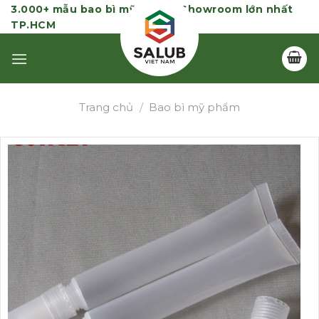
Skip
3.000+ mẫu bao bì mỹ phẩm | Showroom lớn nhất
TP.HCM
to
content
Trang chủ
/
Bao bì mỹ phẩm