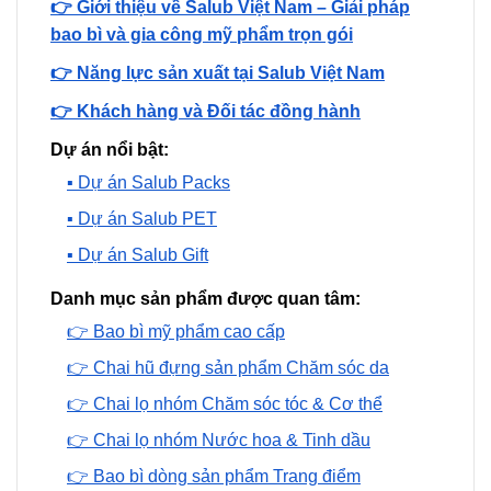
👉 Giới thiệu về Salub Việt Nam – Giải pháp
bao bì và gia công mỹ phẩm trọn gói
👉 Năng lực sản xuất tại Salub Việt Nam
👉 Khách hàng và Đối tác đồng hành
Dự án nổi bật:
▪️ Dự án Salub Packs
▪️ Dự án Salub PET
▪️ Dự án Salub Gift
Danh mục sản phẩm được quan tâm:
👉 Bao bì mỹ phẩm cao cấp
👉 Chai hũ đựng sản phẩm Chăm sóc da
👉 Chai lọ nhóm Chăm sóc tóc & Cơ thể
👉 Chai lọ nhóm Nước hoa & Tinh dầu
👉 Bao bì dòng sản phẩm Trang điểm