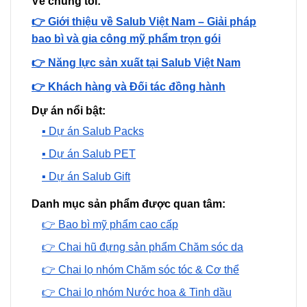
Về chúng tôi:
👉 Giới thiệu về Salub Việt Nam – Giải pháp
bao bì và gia công mỹ phẩm trọn gói
👉 Năng lực sản xuất tại Salub Việt Nam
👉 Khách hàng và Đối tác đồng hành
Dự án nổi bật:
▪️ Dự án Salub Packs
▪️ Dự án Salub PET
▪️ Dự án Salub Gift
Danh mục sản phẩm được quan tâm:
👉 Bao bì mỹ phẩm cao cấp
👉 Chai hũ đựng sản phẩm Chăm sóc da
👉 Chai lọ nhóm Chăm sóc tóc & Cơ thể
👉 Chai lọ nhóm Nước hoa & Tinh dầu