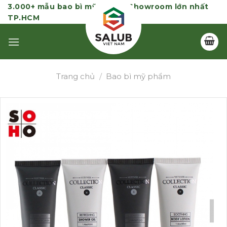
Skip
3.000+ mẫu bao bì mỹ phẩm | Showroom lớn nhất
TP.HCM
to
content
Trang chủ
/
Bao bì mỹ phẩm