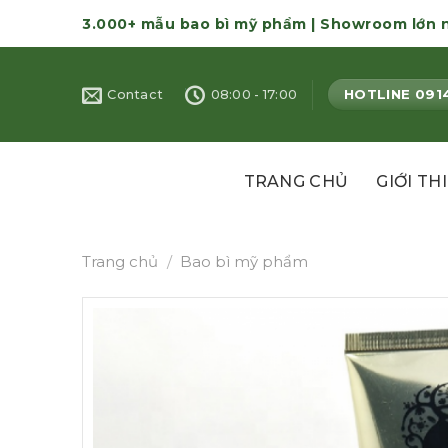
Skip
3.000+ mẫu bao bì mỹ phẩm | Showroom lớn 
to
content
HOTLINE 091
Contact
08:00 - 17:00
TRANG CHỦ
GIỚI TH
Trang chủ
/
Bao bì mỹ phẩm