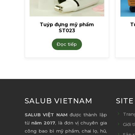
ẩm
Tuýp đựng mỹ phẩm
T
ST023
Đọc tiếp
SALUB VIETNAM
SIT
Tran
SALUB VIỆT NAM
được thành lập
từ
năm 2017
, là đơn vị chuyên gia
Giới 
công bao bì mỹ phẩm, chai lọ, hũ,
Sản 