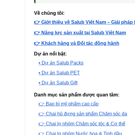
Về chúng tôi:
👉 Giới thiệu về Salub Việt Nam – Giải pháp
👉 Năng lực sản xuất tại Salub Việt Nam
👉 Khách hàng và Đối tác đồng hành
Dự án nổi bật:
▪️ Dự án Salub Packs
▪️ Dự án Salub PET
▪️ Dự án Salub Gift
Danh mục sản phẩm được quan tâm:
👉 Bao bì mỹ phẩm cao cấp
👉 Chai hũ đựng sản phẩm Chăm sóc da
👉 Chai lọ nhóm Chăm sóc tóc & Cơ thể
👉 Chai lọ nhóm Nước hoa & Tinh dầu