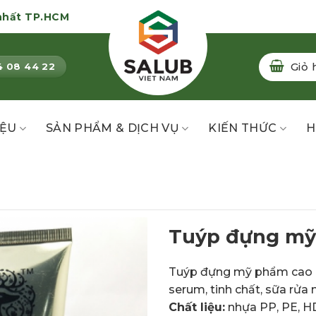
nhất TP.HCM
Giỏ 
4 08 44 22
IỆU
SẢN PHẨM & DỊCH VỤ
KIẾN THỨC
H
Tuýp đựng mỹ
Tuýp đựng mỹ phẩm cao c
serum, tinh chất, sữa rửa 
Chất liệu:
nhựa PP, PE, H