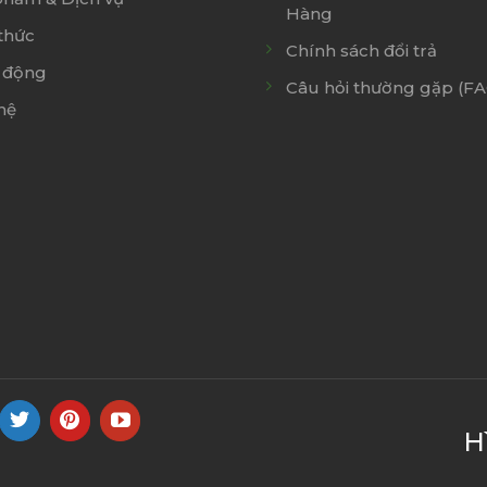
Hàng
thức
Chính sách đổi trả
 động
Câu hỏi thường gặp (F
hệ
H