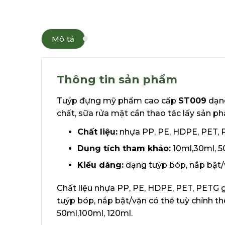
Mô tả
Thông tin sản phẩm
Tuýp đựng mỹ phẩm cao cấp
ST009
dạng
chất, sữa rửa mặt cần thao tác lấy sản p
Chất liệu:
nhựa PP, PE, HDPE, PET,
Dung tích tham khảo:
10ml,30ml, 5
Kiểu dáng:
dạng tuýp bóp, nắp bật
Chất liệu nhựa PP, PE, HDPE, PET, PETG 
tuýp bóp, nắp bật/vặn có thể tuỳ chỉnh t
50ml,100ml, 120ml.