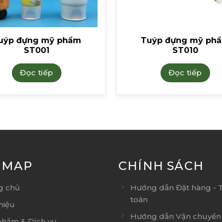
uýp đựng mỹ phẩm
Tuýp đựng mỹ ph
ST001
ST010
Đọc tiếp
Đọc tiếp
E MAP
CHÍNH SÁCH
g chủ
Hướng dẫn Đặt hàng - 
toán
thiệu
Hướng dẫn Vận chuyển 
phẩm & Dịch vụ