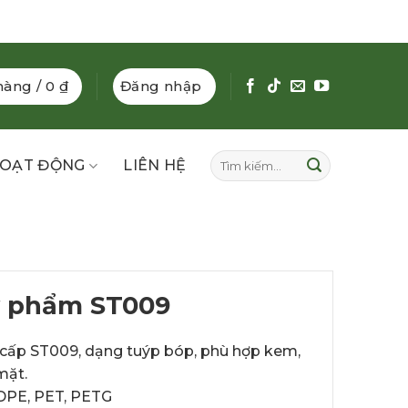
hàng /
0
₫
Đăng nhập
Tìm
OẠT ĐỘNG
LIÊN HỆ
kiếm:
 phẩm ST009
ấp ST009, dạng tuýp bóp, phù hợp kem,
mặt.
DPE, PET, PETG