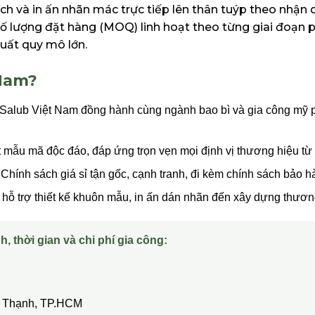
ch và in ấn nhãn mác trực tiếp lên thân tuýp theo nhận 
số lượng đặt hàng (MOQ) linh hoạt theo từng giai đoạn p
uất quy mô lớn.
 Nam?
Salub Việt Nam đồng hành cùng ngành bao bì và gia công mỹ p
t mẫu mã độc đáo, đáp ứng trọn vẹn mọi định vị thương hiệu từ
Chính sách giá sỉ tận gốc, cạnh tranh, đi kèm chính sách bảo hàn
hỗ trợ thiết kế khuôn mẫu, in ấn dán nhãn đến xây dựng thương
h, thời gian và chi phí gia công:
ây Thạnh, TP.HCM