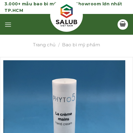
Skip
3.000+ mẫu bao bì mỹ phẩm | Showroom lớn nhất
TP.HCM
to
content
Trang chủ
/
Bao bì mỹ phẩm