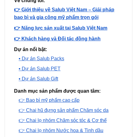
Về chúng tôi:
👉 Giới thiệu về Salub Việt Nam – Giải pháp
bao bì và gia công mỹ phẩm trọn gói
👉 Năng lực sản xuất tại Salub Việt Nam
👉 Khách hàng và Đối tác đồng hành
Dự án nổi bật:
▪️ Dự án Salub Packs
▪️ Dự án Salub PET
▪️ Dự án Salub Gift
Danh mục sản phẩm được quan tâm:
👉 Bao bì mỹ phẩm cao cấp
👉 Chai hũ đựng sản phẩm Chăm sóc da
👉 Chai lọ nhóm Chăm sóc tóc & Cơ thể
👉 Chai lọ nhóm Nước hoa & Tinh dầu