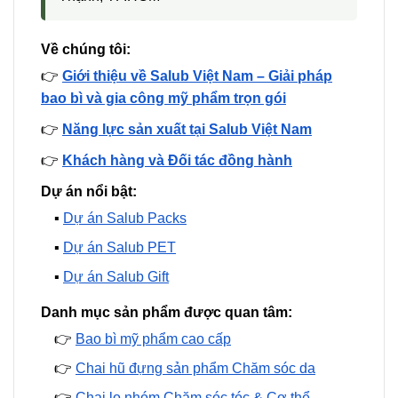
Về chúng tôi:
👉
Giới thiệu về Salub Việt Nam – Giải pháp
bao bì và gia công mỹ phẩm trọn gói
👉
Năng lực sản xuất tại Salub Việt Nam
👉
Khách hàng và Đối tác đồng hành
Dự án nổi bật:
▪️
Dự án Salub Packs
▪️
Dự án Salub PET
▪️
Dự án Salub Gift
Danh mục sản phẩm được quan tâm:
👉
Bao bì mỹ phẩm cao cấp
👉
Chai hũ đựng sản phẩm Chăm sóc da
👉
Chai lọ nhóm Chăm sóc tóc & Cơ thể