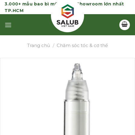
Skip
3.000+ mẫu bao bì mỹ phẩm | Showroom lớn nhất
TP.HCM
to
content
Trang chủ
/
Chăm sóc tóc & cơ thể