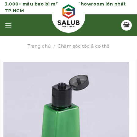
Skip
3.000+ mẫu bao bì mỹ phẩm | Showroom lớn nhất
TP.HCM
to
content
Trang chủ
/
Chăm sóc tóc & cơ thể