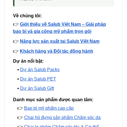
Về chúng tôi:
👉
Giới thiệu về Salub Việt Nam – Giải pháp
bao bì và gia công mỹ phẩm trọn gói
👉
Năng lực sản xuất tại Salub Việt Nam
👉
Khách hàng và Đối tác đồng hành
Dự án nổi bật:
▪️
Dự án Salub Packs
▪️
Dự án Salub PET
▪️
Dự án Salub Gift
Danh mục sản phẩm được quan tâm:
👉
Bao bì mỹ phẩm cao cấp
👉
Chai hũ đựng sản phẩm Chăm sóc da
👉
Chai lọ nhóm Chăm sóc tóc & Cơ thể