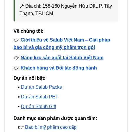
📍 Địa chỉ: 158-160 Nguyễn Hữu Dật, P. Tây
Thạnh, TP.HCM
Về chúng tôi:
👉
Giới thiệu về Salub Việt Nam – Giải pháp
bao bì và gia công mỹ phẩm trọn gói
👉
Năng lực sản xuất tại Salub Việt Nam
👉
Khách hàng và Đối tác đồng hành
Dự án nổi bật:
▪️
Dự án Salub Packs
▪️
Dự án Salub PET
▪️
Dự án Salub Gift
Danh mục sản phẩm được quan tâm:
👉
Bao bì mỹ phẩm cao cấp