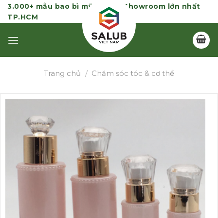
Skip
3.000+ mẫu bao bì mỹ phẩm | Showroom lớn nhất
TP.HCM
to
content
Trang chủ
/
Chăm sóc tóc & cơ thể