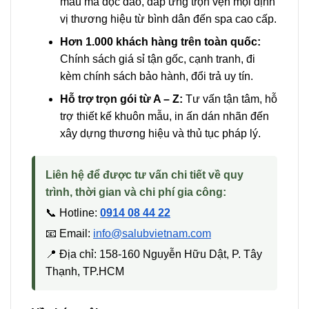
mẫu mã độc đáo, đáp ứng trọn vẹn mọi định
vị thương hiệu từ bình dân đến spa cao cấp.
Hơn 1.000 khách hàng trên toàn quốc:
Chính sách giá sỉ tận gốc, cạnh tranh, đi
kèm chính sách bảo hành, đổi trả uy tín.
Hỗ trợ trọn gói từ A – Z:
Tư vấn tận tâm, hỗ
trợ thiết kế khuôn mẫu, in ấn dán nhãn đến
xây dựng thương hiệu và thủ tục pháp lý.
Liên hệ để được tư vấn chi tiết về quy
trình, thời gian và chi phí gia công:
📞 Hotline:
0914 08 44 22
📧 Email:
info@salubvietnam.com
📍 Địa chỉ: 158-160 Nguyễn Hữu Dật, P. Tây
Thạnh, TP.HCM