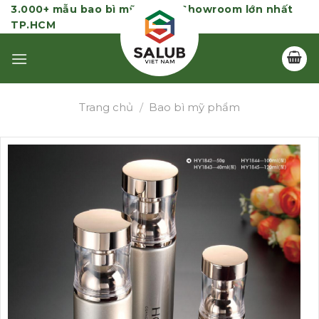
Skip
3.000+ mẫu bao bì mỹ phẩm | Showroom lớn nhất
TP.HCM
to
content
Trang chủ
/
Bao bì mỹ phẩm