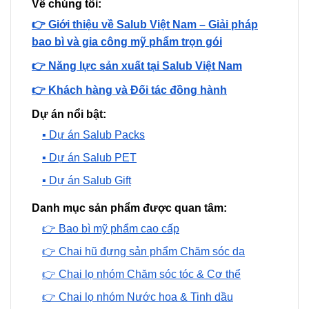
Về chúng tôi:
👉 Giới thiệu về Salub Việt Nam – Giải pháp
bao bì và gia công mỹ phẩm trọn gói
👉 Năng lực sản xuất tại Salub Việt Nam
👉 Khách hàng và Đối tác đồng hành
Dự án nổi bật:
▪️ Dự án Salub Packs
▪️ Dự án Salub PET
▪️ Dự án Salub Gift
Danh mục sản phẩm được quan tâm:
👉 Bao bì mỹ phẩm cao cấp
👉 Chai hũ đựng sản phẩm Chăm sóc da
👉 Chai lọ nhóm Chăm sóc tóc & Cơ thể
👉 Chai lọ nhóm Nước hoa & Tinh dầu