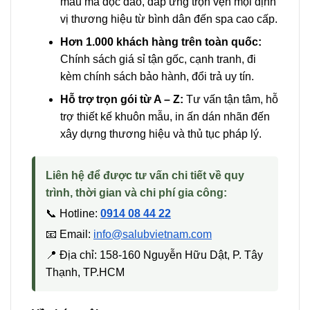
mẫu mã độc đáo, đáp ứng trọn vẹn mọi định
vị thương hiệu từ bình dân đến spa cao cấp.
Hơn 1.000 khách hàng trên toàn quốc:
Chính sách giá sỉ tận gốc, cạnh tranh, đi
kèm chính sách bảo hành, đổi trả uy tín.
Hỗ trợ trọn gói từ A – Z:
Tư vấn tận tâm, hỗ
trợ thiết kế khuôn mẫu, in ấn dán nhãn đến
xây dựng thương hiệu và thủ tục pháp lý.
Liên hệ để được tư vấn chi tiết về quy
trình, thời gian và chi phí gia công:
📞 Hotline:
0914 08 44 22
📧 Email:
info@salubvietnam.com
📍 Địa chỉ: 158-160 Nguyễn Hữu Dật, P. Tây
Thạnh, TP.HCM