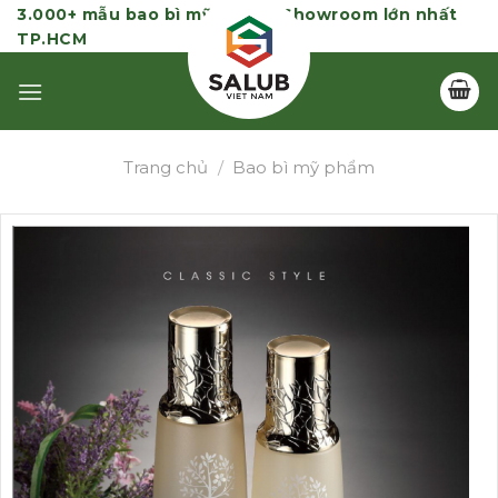
Skip
3.000+ mẫu bao bì mỹ phẩm | Showroom lớn nhất
TP.HCM
to
content
Trang chủ
/
Bao bì mỹ phẩm