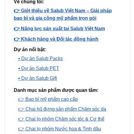
Về chúng tôi:
👉 Giới thiệu về Salub Việt Nam – Giải pháp
bao bì và gia công mỹ phẩm trọn gói
👉 Năng lực sản xuất tại Salub Việt Nam
👉 Khách hàng và Đối tác đồng hành
Dự án nổi bật:
▪️ Dự án Salub Packs
▪️ Dự án Salub PET
▪️ Dự án Salub Gift
Danh mục sản phẩm được quan tâm:
👉 Bao bì mỹ phẩm cao cấp
👉 Chai hũ đựng sản phẩm Chăm sóc da
👉 Chai lọ nhóm Chăm sóc tóc & Cơ thể
👉 Chai lọ nhóm Nước hoa & Tinh dầu