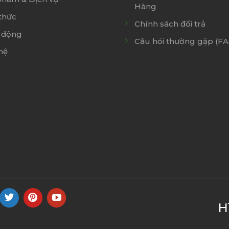
Hàng
thức
Chính sách đổi trả
 động
Câu hỏi thường gặp (F
hệ
H