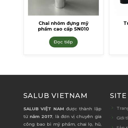
ỹ
Chai nhôm đựng mỹ
T
07
phẩm cao cấp SN010
Đọc tiếp
SALUB VIETNAM
SIT
Tran
SALUB VIỆT NAM
được thành lập
từ
năm 2017
, là đơn vị chuyên gia
Giới 
công bao bì mỹ phẩm, chai lọ, hũ,
Sản 