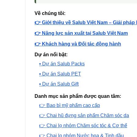
Về chúng tôi:
👉 Giới thiệu về Salub Việt Nam – Giải pháp
👉 Năng lực sản xuất tại Salub Việt Nam
👉 Khách hàng và Đối tác đồng hành
Dự án nổi bật:
▪️ Dự án Salub Packs
▪️ Dự án Salub PET
▪️ Dự án Salub Gift
Danh mục sản phẩm được quan tâm:
👉 Bao bì mỹ phẩm cao cấp
👉 Chai hũ đựng sản phẩm Chăm sóc da
👉 Chai lọ nhóm Chăm sóc tóc & Cơ thể
👉 Chai lọ nhóm Nước hoa & Tinh dầu