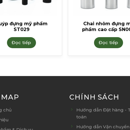
uýp đựng mỹ phẩm
Chai nhôm đựng 
ST029
phẩm cao cấp SN0
Đọc tiếp
Đọc tiếp
E MAP
CHÍNH SÁCH
g chủ
Hướng dẫn Đặt hàng - 
toán
thiệu
Hướng dẫn Vận chuyển 
phẩm & Dịch vụ