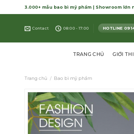
Skip
3.000+ mẫu bao bì mỹ phẩm | Showroom lớn 
to
content
HOTLINE 091
Contact
08:00 - 17:00
TRANG CHỦ
GIỚI TH
Trang chủ
/
Bao bì mỹ phẩm