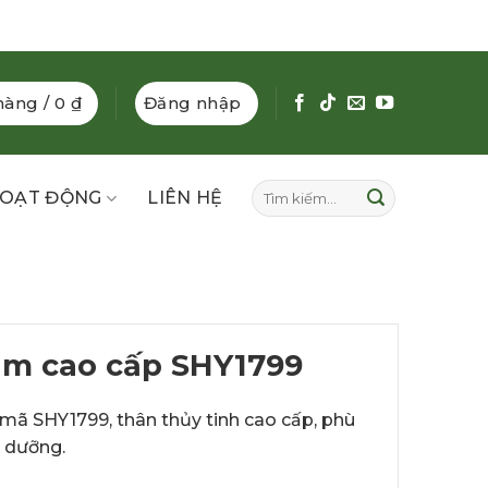
hàng /
0
₫
Đăng nhập
Tìm
OẠT ĐỘNG
LIÊN HỆ
kiếm:
ẩm cao cấp SHY1799
mã SHY1799, thân thủy tinh cao cấp, phù
m dưỡng.