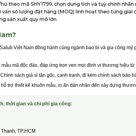
i/hũ theo mã SHY1799, chọn dung tích và tuỳ chỉnh nhãn
ư vấn số lượng đặt hàng (MOQ) linh hoạt theo từng giai 
ng sản xuất quy mô lớn.
 Nam?
Salub Việt Nam đồng hành cùng ngành bao bì và gia công mỹ p
t mẫu mã độc đáo, đáp ứng trọn vẹn mọi định vị thương hiệu từ
Chính sách giá sỉ tận gốc, cạnh tranh, đi kèm chính sách bảo hàn
hỗ trợ thiết kế khuôn mẫu, in ấn dán nhãn đến xây dựng thương
h, thời gian và chi phí gia công:
ây Thạnh, TP.HCM