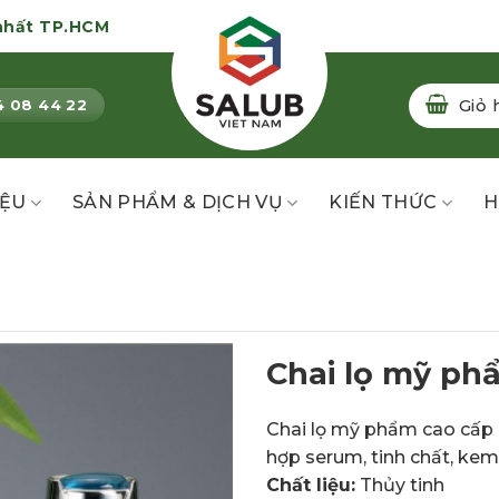
nhất TP.HCM
Giỏ 
4 08 44 22
IỆU
SẢN PHẨM & DỊCH VỤ
KIẾN THỨC
H
Chai lọ mỹ ph
Chai lọ mỹ phẩm cao cấp 
hợp serum, tinh chất, ke
Chất liệu:
Thủy tinh