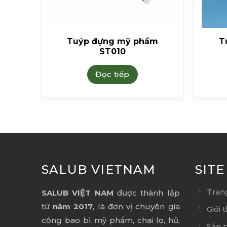
ỹ
Tuýp đựng mỹ phẩm
T
14
ST010
Đọc tiếp
SALUB VIETNAM
SIT
Tran
SALUB VIỆT NAM
được thành lập
từ
năm 2017
, là đơn vị chuyên gia
Giới 
công bao bì mỹ phẩm, chai lọ, hũ,
Sản 