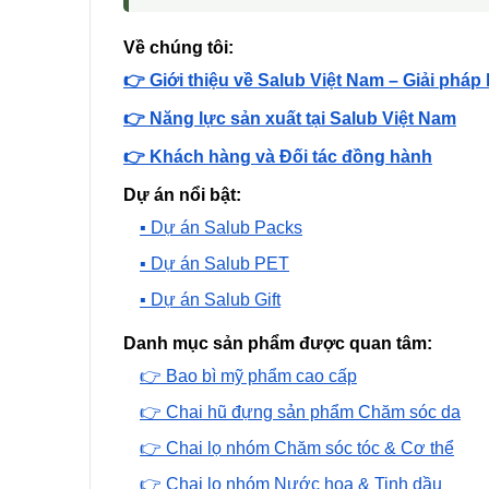
Về chúng tôi:
👉 Giới thiệu về Salub Việt Nam – Giải pháp
👉 Năng lực sản xuất tại Salub Việt Nam
👉 Khách hàng và Đối tác đồng hành
Dự án nổi bật:
▪️ Dự án Salub Packs
▪️ Dự án Salub PET
▪️ Dự án Salub Gift
Danh mục sản phẩm được quan tâm:
👉 Bao bì mỹ phẩm cao cấp
👉 Chai hũ đựng sản phẩm Chăm sóc da
👉 Chai lọ nhóm Chăm sóc tóc & Cơ thể
👉 Chai lọ nhóm Nước hoa & Tinh dầu