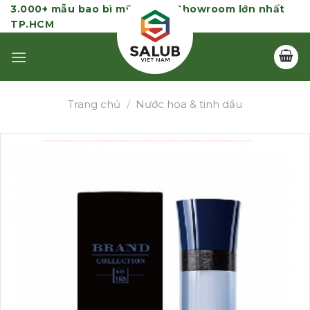
Skip
3.000+ mẫu bao bì mỹ phẩm | Showroom lớn nhất
TP.HCM
to
content
Trang chủ
/
Nước hoa & tinh dầu