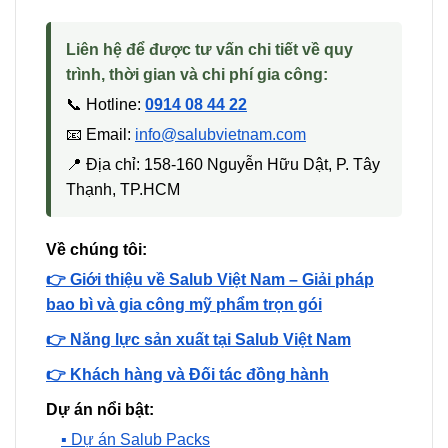
Liên hệ để được tư vấn chi tiết về quy
trình, thời gian và chi phí gia công:
📞 Hotline:
0914 08 44 22
📧 Email:
info@salubvietnam.com
📍 Địa chỉ: 158-160 Nguyễn Hữu Dật, P. Tây
Thạnh, TP.HCM
Về chúng tôi:
👉 Giới thiệu về Salub Việt Nam – Giải pháp
bao bì và gia công mỹ phẩm trọn gói
👉 Năng lực sản xuất tại Salub Việt Nam
👉 Khách hàng và Đối tác đồng hành
Dự án nổi bật:
▪️ Dự án Salub Packs