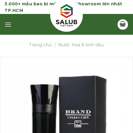
Skip
3.000+ mẫu bao bì mỹ phẩm | Showroom lớn nhất
TP.HCM
to
content
Trang chủ
/
Nước hoa & tinh dầu