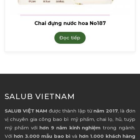
Chai đựng nước hoa No187
Đọc tiếp
SALUB VIETNAM
SALUB VIỆT NAM
được thành lập từ
năm 2017
, là đơn
vị chuyên gia công bao bì mỹ phẩm, chai lọ, hũ, tuýp
mỹ phẩm với
hơn 9 năm kinh nghiệm
trong ngành.
Với
hơn 3.000 mẫu bao bì
và
hơn 1.000 khách hàng