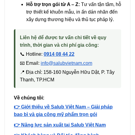
Hỗ trợ trọn gói từ A – Z:
Tư vấn tận tâm, hỗ
trợ thiết kế khuôn mẫu, in ấn dán nhãn đến
xây dựng thương hiệu và thủ tục pháp lý.
Liên hệ để được tư vấn chi tiết về quy
trình, thời gian và chi phí gia công:
📞 Hotline:
0914 08 44 22
📧 Email:
info@salubvietnam.com
📍 Địa chỉ: 158-160 Nguyễn Hữu Dật, P. Tây
Thạnh, TP.HCM
Về chúng tôi:
👉 Giới thiệu về Salub Việt Nam – Giải pháp
bao bì và gia công mỹ phẩm trọn gói
👉 Năng lực sản xuất tại Salub Việt Nam