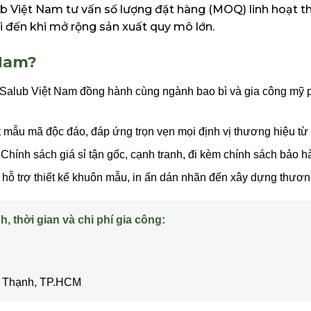
ub Việt Nam tư vấn số lượng đặt hàng (MOQ) linh hoạt t
 đến khi mở rộng sản xuất quy mô lớn.
 Nam?
Salub Việt Nam đồng hành cùng ngành bao bì và gia công mỹ p
t mẫu mã độc đáo, đáp ứng trọn vẹn mọi định vị thương hiệu từ
Chính sách giá sỉ tận gốc, cạnh tranh, đi kèm chính sách bảo hàn
hỗ trợ thiết kế khuôn mẫu, in ấn dán nhãn đến xây dựng thương
h, thời gian và chi phí gia công:
ây Thạnh, TP.HCM