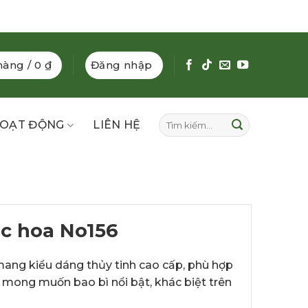
hàng /
0
₫
Đăng nhập
Tìm
OẠT ĐỘNG
LIÊN HỆ
kiếm:
c hoa No156
ang kiểu dáng thủy tinh cao cấp, phù hợp
 mong muốn bao bì nổi bật, khác biệt trên