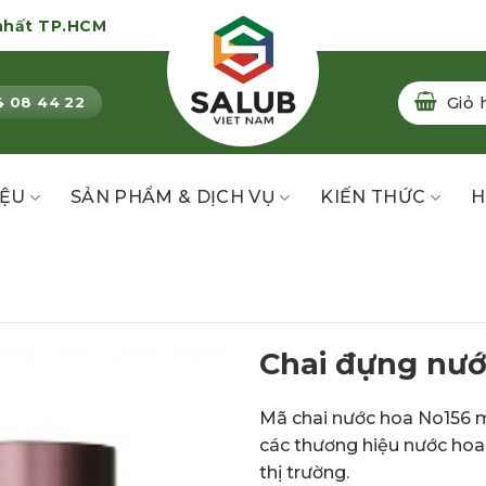
nhất TP.HCM
Giỏ 
4 08 44 22
IỆU
SẢN PHẨM & DỊCH VỤ
KIẾN THỨC
H
Chai đựng nướ
Mã chai nước hoa No156 m
các thương hiệu nước hoa
thị trường.