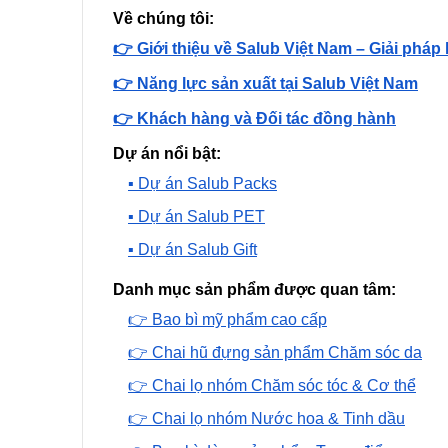
Về chúng tôi:
👉 Giới thiệu về Salub Việt Nam – Giải pháp
👉 Năng lực sản xuất tại Salub Việt Nam
👉 Khách hàng và Đối tác đồng hành
Dự án nổi bật:
▪️ Dự án Salub Packs
▪️ Dự án Salub PET
▪️ Dự án Salub Gift
Danh mục sản phẩm được quan tâm:
👉 Bao bì mỹ phẩm cao cấp
👉 Chai hũ đựng sản phẩm Chăm sóc da
👉 Chai lọ nhóm Chăm sóc tóc & Cơ thể
👉 Chai lọ nhóm Nước hoa & Tinh dầu