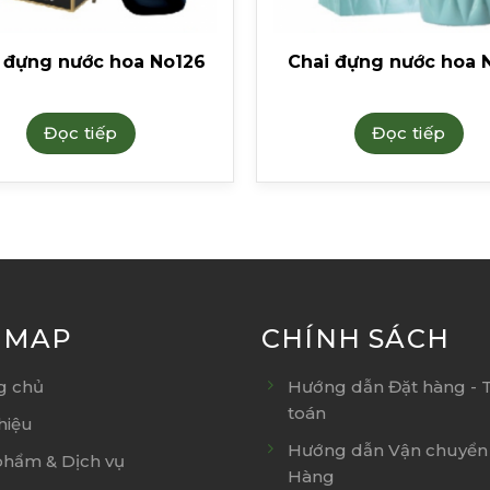
 đựng nước hoa No126
Chai đựng nước hoa 
Đọc tiếp
Đọc tiếp
E MAP
CHÍNH SÁCH
g chủ
Hướng dẫn Đặt hàng - 
toán
thiệu
Hướng dẫn Vận chuyển 
phẩm & Dịch vụ
Hàng