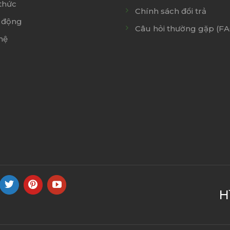
thức
Chính sách đổi trả
 động
Câu hỏi thường gặp (F
hệ
H