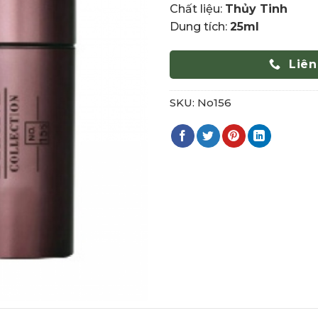
Chất liệu:
Thủy Tinh
Dung tích:
25ml
Liên
SKU:
No156