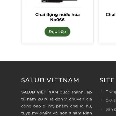
o165
Chai đựng nước hoa
Chai
No066
Đọc tiếp
SALUB VIETNAM
SIT
Tran
SALUB VIỆT NAM
được thành lập
từ
năm 2017
, là đơn vị chuyên gia
Giới 
công bao bì mỹ phẩm, chai lọ, hũ,
Sản 
tuýp mỹ phẩm với
hơn 9 năm kinh