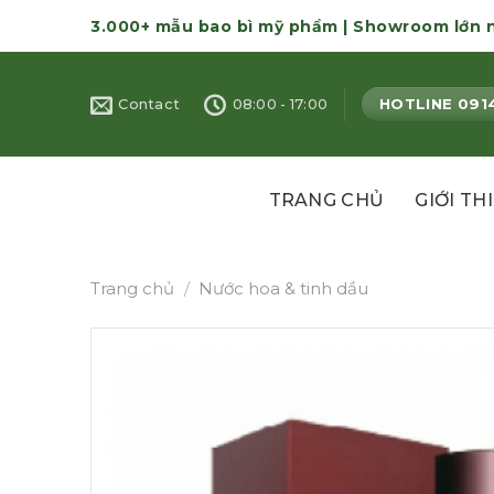
Skip
3.000+ mẫu bao bì mỹ phẩm | Showroom lớn 
to
content
HOTLINE 091
Contact
08:00 - 17:00
TRANG CHỦ
GIỚI TH
Trang chủ
/
Nước hoa & tinh dầu