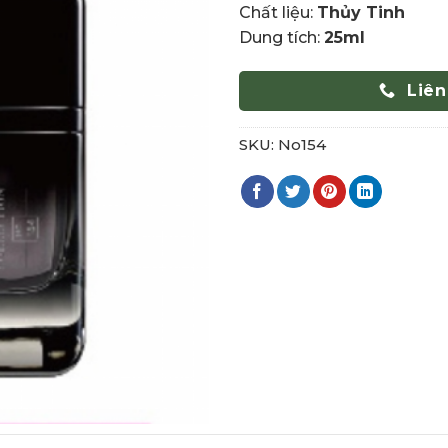
Chất liệu:
Thủy Tinh
Dung tích:
25ml
Liên
SKU:
No154