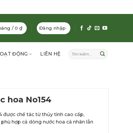
hàng /
0
₫
Đăng nhập
Tìm
OẠT ĐỘNG
LIÊN HỆ
kiếm:
c hoa No154
được chế tác từ thủy tinh cao cấp,
ế, phù hợp cả dòng nước hoa cá nhân lẫn