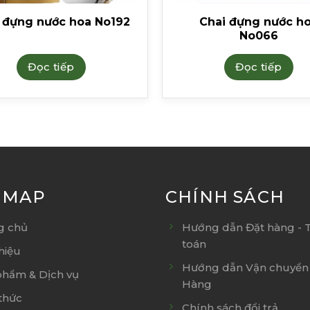
 đựng nước hoa No192
Chai đựng nước h
No066
Đọc tiếp
Đọc tiếp
E MAP
CHÍNH SÁCH
g chủ
Hướng dẫn Đặt hàng - 
toán
thiệu
Hướng dẫn Vận chuyển 
phẩm & Dịch vụ
Hàng
thức
Chính sách đổi trả