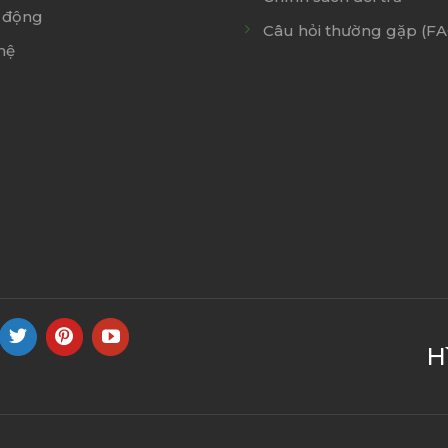
 động
Câu hỏi thường gặp (F
hệ
H