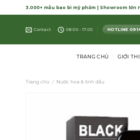
Skip
3.000+ mẫu bao bì mỹ phẩm | Showroom lớn 
to
content
HOTLINE 091
Contact
08:00 - 17:00
TRANG CHỦ
GIỚI TH
Trang chủ
/
Nước hoa & tinh dầu