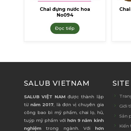
o165
Chai đựng nước hoa
Chai
No094
Đọc tiếp
SALUB VIETNAM
SIT
Tran
SALUB VIỆT NAM
được thành lập
từ
năm 2017
, là đơn vị chuyên gia
Giới 
công bao bì mỹ phẩm, chai lọ, hũ,
Sản 
tuýp mỹ phẩm với
hơn 9 năm kinh
Kiến 
nghiệm
trong ngành. Với
hơn