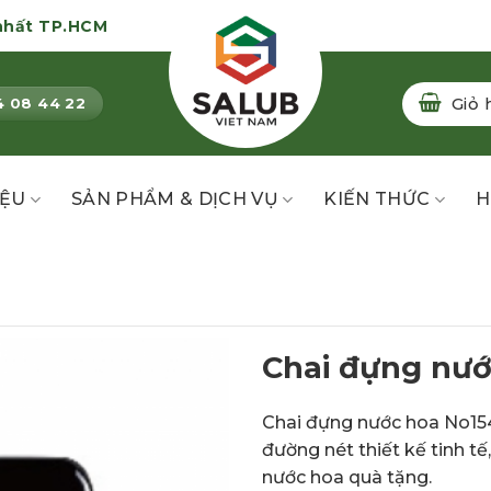
nhất TP.HCM
Giỏ 
4 08 44 22
IỆU
SẢN PHẨM & DỊCH VỤ
KIẾN THỨC
H
Chai đựng nướ
Chai đựng nước hoa No154 
đường nét thiết kế tinh t
nước hoa quà tặng.