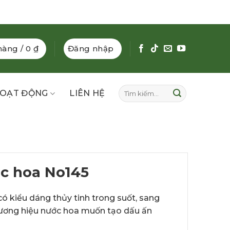
hàng /
0
₫
Đăng nhập
Tìm
OẠT ĐỘNG
LIÊN HỆ
kiếm:
c hoa No145
ó kiểu dáng thủy tinh trong suốt, sang
hương hiệu nước hoa muốn tạo dấu ấn