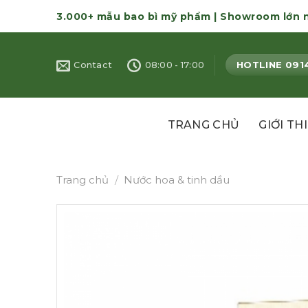
Skip
3.000+ mẫu bao bì mỹ phẩm | Showroom lớn 
to
content
HOTLINE 091
Contact
08:00 - 17:00
TRANG CHỦ
GIỚI TH
Trang chủ
/
Nước hoa & tinh dầu