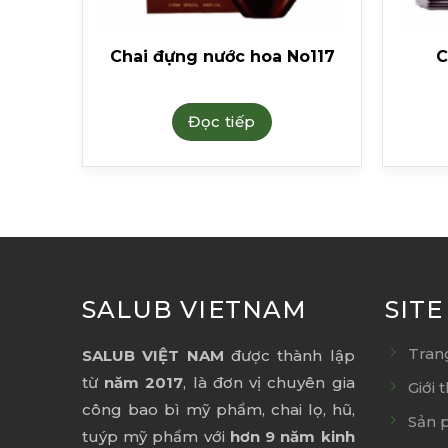
a
Chai đựng nước hoa No117
C
Đọc tiếp
SALUB VIETNAM
SIT
Tran
SALUB VIỆT NAM
được thành lập
từ
năm 2017
, là đơn vị chuyên gia
Giới 
công bao bì mỹ phẩm, chai lọ, hũ,
Sản 
tuýp mỹ phẩm với
hơn 9 năm kinh