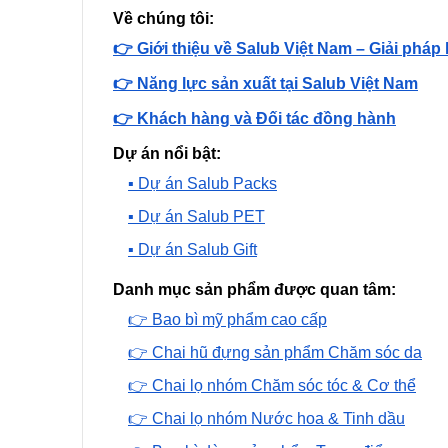
Về chúng tôi:
👉 Giới thiệu về Salub Việt Nam – Giải pháp
👉 Năng lực sản xuất tại Salub Việt Nam
👉 Khách hàng và Đối tác đồng hành
Dự án nổi bật:
▪️ Dự án Salub Packs
▪️ Dự án Salub PET
▪️ Dự án Salub Gift
Danh mục sản phẩm được quan tâm:
👉 Bao bì mỹ phẩm cao cấp
👉 Chai hũ đựng sản phẩm Chăm sóc da
👉 Chai lọ nhóm Chăm sóc tóc & Cơ thể
👉 Chai lọ nhóm Nước hoa & Tinh dầu