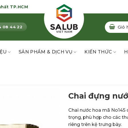
nhất TP.HCM
Giỏ 
4 08 44 22
IỆU
SẢN PHẨM & DỊCH VỤ
KIẾN THỨC
H
Chai đựng nướ
Chai nước hoa mã No145 c
trọng, phù hợp cho các t
riêng trên kệ trưng bày.