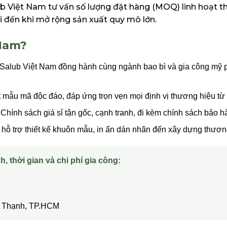
ub Việt Nam tư vấn số lượng đặt hàng (MOQ) linh hoạt t
 đến khi mở rộng sản xuất quy mô lớn.
 Nam?
Salub Việt Nam đồng hành cùng ngành bao bì và gia công mỹ p
t mẫu mã độc đáo, đáp ứng trọn vẹn mọi định vị thương hiệu từ
Chính sách giá sỉ tận gốc, cạnh tranh, đi kèm chính sách bảo hàn
hỗ trợ thiết kế khuôn mẫu, in ấn dán nhãn đến xây dựng thương
h, thời gian và chi phí gia công:
ây Thạnh, TP.HCM