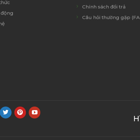
thức
Chính sách đổi trả
 động
Câu hỏi thường gặp (F
hệ
H