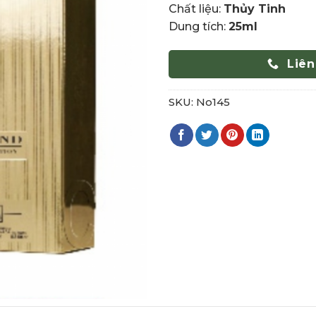
Chất liệu:
Thủy Tinh
Dung tích:
25ml
Liên
SKU:
No145