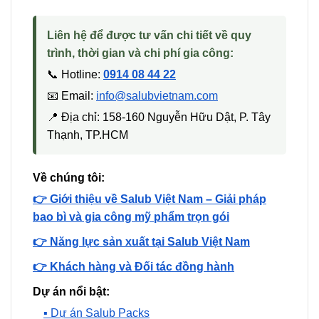
Liên hệ để được tư vấn chi tiết về quy
trình, thời gian và chi phí gia công:
📞 Hotline:
0914 08 44 22
📧 Email:
info@salubvietnam.com
📍 Địa chỉ: 158-160 Nguyễn Hữu Dật, P. Tây
Thạnh, TP.HCM
Về chúng tôi:
👉 Giới thiệu về Salub Việt Nam – Giải pháp
bao bì và gia công mỹ phẩm trọn gói
👉 Năng lực sản xuất tại Salub Việt Nam
👉 Khách hàng và Đối tác đồng hành
Dự án nổi bật:
▪️ Dự án Salub Packs