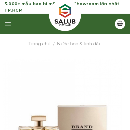
Skip
3.000+ mẫu bao bì mỹ phẩm | Showroom lớn nhất
TP.HCM
to
content
Trang chủ
/
Nước hoa & tinh dầu