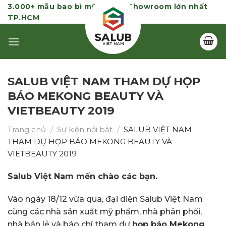
Skip
3.000+ mẫu bao bì mỹ phẩm | Showroom lớn nhất
TP.HCM
to
content
SALUB VIỆT NAM THAM DỰ HỌP
BÁO MEKONG BEAUTY VÀ
VIETBEAUTY 2019
Trang chủ
/
Sự kiện nổi bật
/
SALUB VIỆT NAM
THAM DỰ HỌP BÁO MEKONG BEAUTY VÀ
VIETBEAUTY 2019
Salub Việt Nam mến chào các bạn.
Vào ngày 18/12 vừa qua, đại diện Salub Việt Nam
cùng các nhà sản xuất mỹ phẩm, nhà phân phối,
nhà bán lẻ và báo chí tham dự
họp báo Mekong