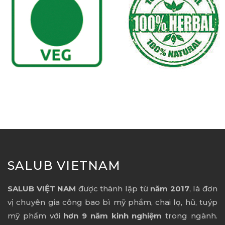
SALUB VIETNAM
SALUB VIỆT NAM
được thành lập từ
năm 2017
, là đơn
vị chuyên gia công bao bì mỹ phẩm, chai lọ, hũ, tuýp
mỹ phẩm với
hơn 9 năm kinh nghiệm
trong ngành.