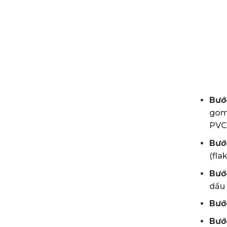
Bướ
gom 
PVC)
Bướ
(flak
Bướ
dầu 
Bướ
Bước