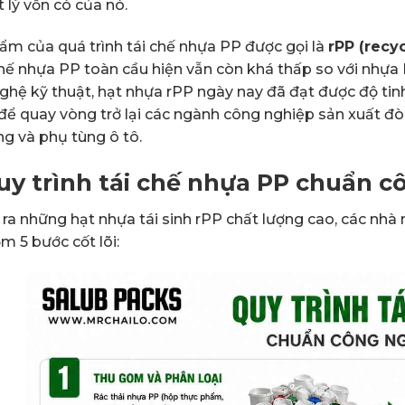
t lý vốn có của nó.
ẩm của quá trình tái chế nhựa PP được gọi là
rPP (recy
 chế nhựa PP toàn cầu hiện vẫn còn khá thấp so với nhựa 
ghệ kỹ thuật, hạt nhựa rPP ngày nay đã đạt được độ tinh
để quay vòng trở lại các ngành công nghiệp sản xuất đò
ng và phụ tùng ô tô.
Quy trình tái chế nhựa PP chuẩn 
 ra những hạt nhựa tái sinh rPP chất lượng cao, các nh
m 5 bước cốt lõi: