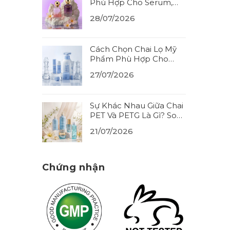
Phù Hợp Cho Serum,
Tinh Dầu? Cách Chọn
28/07/2026
Đúng Chất Liệu (2026)
Cách Chọn Chai Lọ Mỹ
Phẩm Phù Hợp Cho
Từng Loại Sản Phẩm
27/07/2026
(2026)
Sự Khác Nhau Giữa Chai
PET Và PETG Là Gì? So
Sánh Thêm HDPE
21/07/2026
(2026)
Chứng nhận