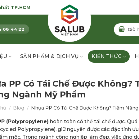
nhất TP.HCM
Giỏ 
4 08 44 22
IỆU
SẢN PHẨM & DỊCH VỤ
KIẾN THỨC
H
a PP Có Tái Chế Được Không? 
ng Ngành Mỹ Phẩm
chủ
/
Blog
/
Nhựa PP Có Tái Chế Được Không? Tiềm Năng
P (Polypropylene)
hoàn toàn có thể tái chế được. Quá t
ecycled Polypropylene), giữ nguyên được các đặc tính ưu 
ẩm mốc. Trong ngành công nghiệp làm đẹp, việc ứng dụ