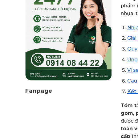
phẩm (
nhựa, 
Nhựa
Giải
Quy 
Ứng 
Vì s
Câu
Fanpage
Kết 
Tóm t
gom, p
được đ
toàn v
cấp
(n