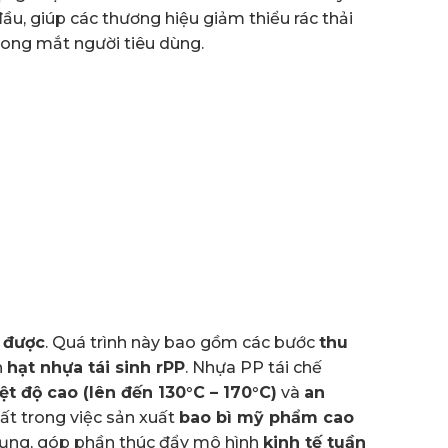
u, giúp các thương hiệu giảm thiểu rác thải
trong mắt người tiêu dùng.
ế được
. Quá trình này bao gồm các bước
thu
h
hạt nhựa tái sinh rPP
. Nhựa PP tái chế
ệt độ cao (lên đến 130°C – 170°C)
và
an
ất trong việc sản xuất
bao bì mỹ phẩm cao
 dụng, góp phần thúc đẩy mô hình
kinh tế tuần