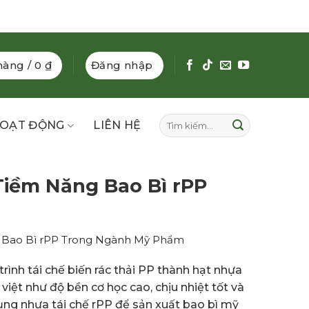
hàng /
0
₫
Đăng nhập
Tìm
OẠT ĐỘNG
LIÊN HỆ
kiếm:
Tiềm Năng Bao Bì rPP
 Bao Bì rPP Trong Ngành Mỹ Phẩm
rình tái chế biến rác thải PP thành hạt nhựa
việt như độ bền cơ học cao, chịu nhiệt tốt và
ng nhựa tái chế rPP để sản xuất bao bì mỹ