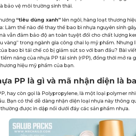
à bảo vệ môi trường sinh thái.
 hướng
“tiêu dùng xanh”
lên ngôi, hàng loạt thương hi
a: Làm thế nào để thay thế bao bì nhựa nguyên sinh gây
mà vẫn đảm bảo độ an toàn tuyệt đối cho chất lượng k
iệu vàng” trong ngành gia công chai lọ mỹ phẩm. Nhưng 
ủa bao bì tái chế có bị giảm sút so với ban đầu? Bài viế
 tiềm năng của nhựa PP tái sinh (rPP), đồng thời mở ra 
ị thương hiệu mỹ phẩm của bạn.
hựa PP là gì và mã nhận diện là b
P, hay còn gọi là Polypropylene, là một loại polymer nh
ầu. Bạn có thể dễ dàng nhận diện loại nhựa này thông 
, thường được in dập nổi dưới đáy các sản phẩm nhựa.