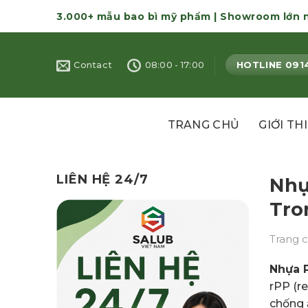
Skip
3.000+ mẫu bao bì mỹ phẩm | Showroom lớn 
to
content
HOTLINE 091
Contact
08:00 - 17:00
TRANG CHỦ
GIỚI TH
LIÊN HỆ 24/7
Nhự
Tro
Trang 
Nhựa P
rPP (r
chống 