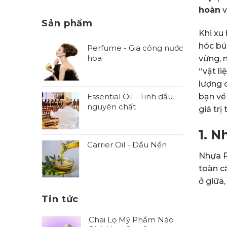
hoàn
v
Sản phẩm
Khi xu
hóc bú
Perfume - Gia công nước
hoa
vững, 
“vật l
lượng c
Essential Oil - Tinh dầu
bạn về
nguyên chất
giá tr
1. N
Carrier Oil - Dầu Nền
Nhựa P
toàn c
ở giữa
Tin tức
Chai Lọ Mỹ Phẩm Nào