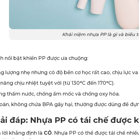
Khái niệm nhựa PP là gì và biểu 
nh nổi bật khiến PP được ưa chuộng:
g lượng nhẹ nhưng có độ bền cơ học rất cao, chịu lực va 
năng chịu nhiệt tuyệt vời (từ 130°C đến 170°C).
ng thấm nước, chống ẩm mốc và chống oxy hóa.
toàn, không chứa BPA gây hại, thường được dùng để đ
iải đáp: Nhựa PP có tái chế được
 lời khẳng định là
CÓ
. Nhựa PP có thể được tái chế nhi