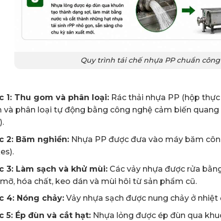
Quy trình tái chế nhựa PP chuẩn công
c 1: Thu gom và phân loại:
Rác thải nhựa PP (hộp thực
và phân loại tự động bằng công nghệ cảm biến quang h
.
c 2: Băm nghiền:
Nhựa PP được đưa vào máy băm công 
es).
c 3: Làm sạch và khử mùi:
Các vảy nhựa được rửa bằng 
mỡ, hóa chất, keo dán và mùi hôi từ sản phẩm cũ.
c 4: Nóng chảy:
Vảy nhựa sạch được nung chảy ở nhiệt
 5: Ép đùn và cắt hạt:
Nhựa lỏng được ép đùn qua khuô