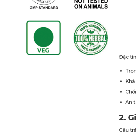
Đặc tí
Trọn
Khả 
Chố
An 
2. G
Câu trả