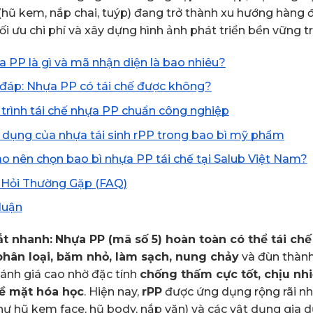
hũ kem, nắp chai, tuýp) đang trở thành xu hướng hàng đầ
tối ưu chi phí và xây dựng hình ảnh phát triển bền vững 
 PP là gì và mã nhận diện là bao nhiêu?
 đáp: Nhựa PP có tái chế được không?
trình tái chế nhựa PP chuẩn công nghiệp
dụng của nhựa tái sinh rPP trong bao bì mỹ phẩm
ao nên chọn bao bì nhựa PP tái chế tại Salub Việt Nam?
 Hỏi Thường Gặp (FAQ)
luận
ắt nhanh:
Nhựa PP (mã số 5) hoàn toàn có thể tái ch
hân loại, băm nhỏ, làm sạch, nung chảy
và đùn thàn
ánh giá cao nhờ đặc tính
chống thấm cực tốt, chịu nhi
ề mặt hóa học
. Hiện nay,
rPP
được ứng dụng rộng rãi nh
hư hũ kem face, hũ body, nắp vặn) và các vật dụng gia