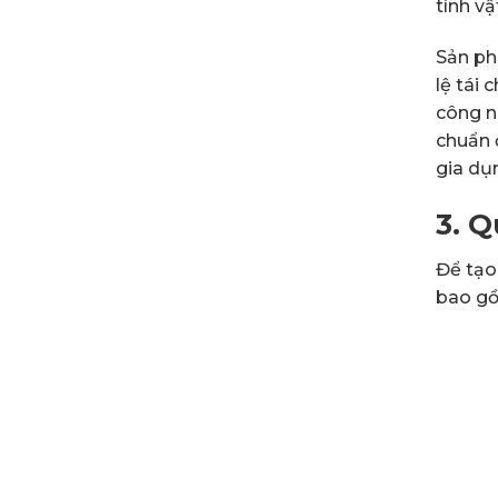
tính vậ
Sản ph
lệ tái
công n
chuẩn 
gia dụ
3. 
Để tạo
bao gồ