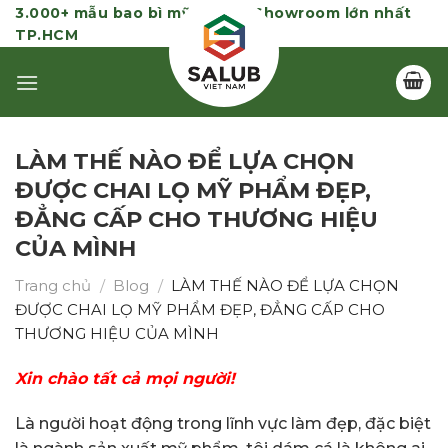
Skip
3.000+ mẫu bao bì mỹ phẩm | Showroom lớn nhất
TP.HCM
to
content
LÀM THẾ NÀO ĐỂ LỰA CHỌN
ĐƯỢC CHAI LỌ MỸ PHẨM ĐẸP,
ĐẲNG CẤP CHO THƯƠNG HIỆU
CỦA MÌNH
Trang chủ
/
Blog
/
LÀM THẾ NÀO ĐỂ LỰA CHỌN
ĐƯỢC CHAI LỌ MỸ PHẨM ĐẸP, ĐẲNG CẤP CHO
THƯƠNG HIỆU CỦA MÌNH
Xin chào tất cả mọi người!
Là người hoạt động trong lĩnh vực làm đẹp, đặc biệt