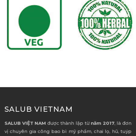
SALUB VIETNAM
SALUB VIỆT NAM
được thành lập từ
năm 2017
, là đơn
vị chuyên gia công bao bì mỹ phẩm, chai lọ, hũ, tuýp