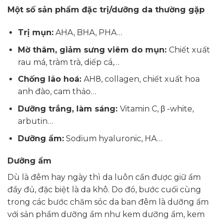
Một số sản phẩm đặc trị/dưỡng da thường gặp
Trị mụn:
AHA, BHA, PHA…
Mờ thâm, giảm sưng viêm do mụn:
Chiết xuất
rau má, tràm trà, diếp cá,…
Chống lão hoá:
AH8, collagen, chiết xuất hoa
anh đào, cam thảo…
Dưỡng trắng, làm sáng:
Vitamin C, β -white,
arbutin…
Dưỡng ẩm:
Sodium hyaluronic, HA…
Dưỡng ẩm
Dù là đêm hay ngày thì da luôn cần được giữ ẩm
đầy đủ, đặc biệt là da khô. Do đó, bước cuối cùng
trong các bước chăm sóc da ban đêm là dưỡng ẩm
với sản phẩm dưỡng ẩm như kem dưỡng ẩm, kem