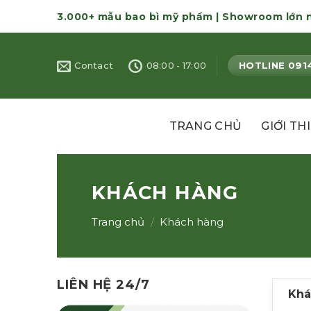
Skip
3.000+ mẫu bao bì mỹ phẩm | Showroom lớn 
to
content
HOTLINE 091
Contact
08:00 - 17:00
TRANG CHỦ
GIỚI TH
KHÁCH HÀNG
Trang chủ
/
Khách hàng
LIÊN HỆ 24/7
Khá