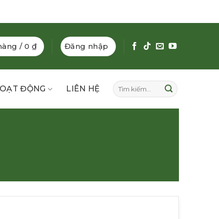
hàng /
0
₫
Đăng nhập
Tìm
OẠT ĐỘNG
LIÊN HỆ
kiếm: