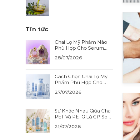
Tin tức
Chai Lọ Mỹ Phẩm Nào
Phù Hợp Cho Serum,
Tinh Dầu? Cách Chọn
28/07/2026
Đúng Chất Liệu (2026)
Cách Chọn Chai Lọ Mỹ
Phẩm Phù Hợp Cho
Từng Loại Sản Phẩm
27/07/2026
(2026)
Sự Khác Nhau Giữa Chai
PET Và PETG Là Gì? So
Sánh Thêm HDPE
21/07/2026
(2026)