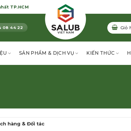
nhất TP.HCM
Giỏ 
4 08 44 22
IỆU
SẢN PHẨM & DỊCH VỤ
KIẾN THỨC
H
ch hàng & Đối tác