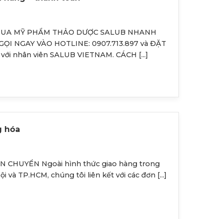
 MUA MỸ PHẨM THẢO DƯỢC SALUB NHANH
GỌI NGAY VÀO HOTLINE: 0907.713.897 và ĐẶT
ới nhân viên SALUB VIETNAM. CÁCH [...]
g hóa
N CHUYỂN Ngoài hình thức giao hàng trong
i và TP.HCM, chúng tôi liên kết với các đơn [...]