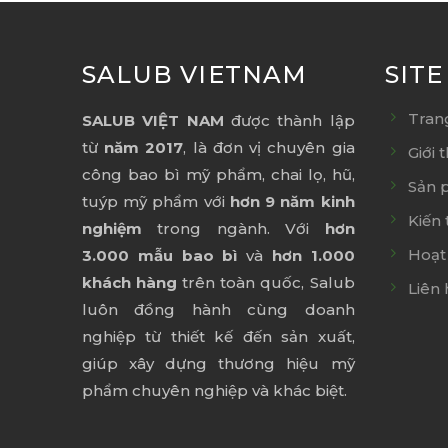
SALUB VIETNAM
SIT
Tran
SALUB VIỆT NAM
được thành lập
từ
năm 2017
, là đơn vị chuyên gia
Giới 
công bao bì mỹ phẩm, chai lọ, hũ,
Sản 
tuýp mỹ phẩm với
hơn 9 năm kinh
Kiến 
nghiệm
trong ngành. Với
hơn
Hoạt
3.000 mẫu bao bì
và
hơn 1.000
khách hàng
trên toàn quốc, Salub
Liên 
luôn đồng hành cùng doanh
nghiệp từ thiết kế đến sản xuất,
giúp xây dựng thương hiệu mỹ
phẩm chuyên nghiệp và khác biệt.