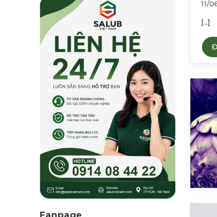
11/0
[...]
Đ
Fanpage