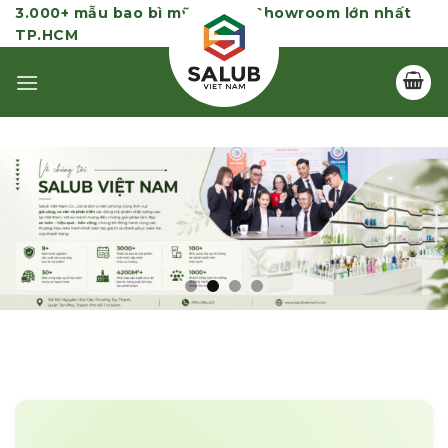
Skip
3.000+ mẫu bao bì mỹ phẩm | Showroom lớn nhất
TP.HCM
to
content