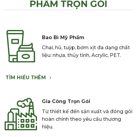
PHẨM TRỌN GÓI
Bao Bì Mỹ Phẩm
C
hai,
hũ, tuýp,
bơm xịt đa
dạng chất
liệu: nhựa,
thủy tinh,
Acrylic, PET.
TÌM HIỂU THÊM
Gia Công Trọn Gói
Từ thiết kế đến sản xuất và đóng gói
hoàn chỉnh theo yêu cầu thương
hiệu.