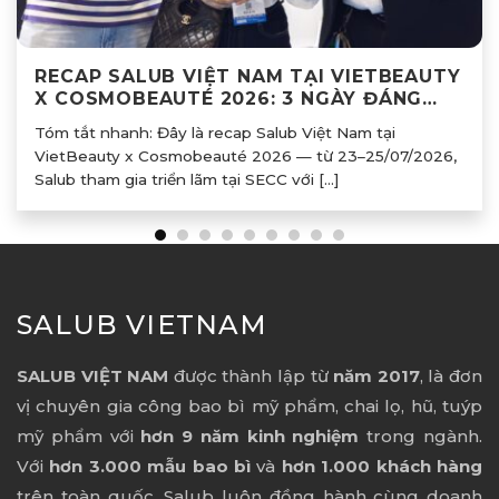
RECAP SALUB VIỆT NAM TẠI VIETBEAUTY
X COSMOBEAUTÉ 2026: 3 NGÀY ĐÁNG
NHỚ TẠI GIAN HÀNG BI01
Tóm tắt nhanh: Đây là recap Salub Việt Nam tại
VietBeauty x Cosmobeauté 2026 — từ 23–25/07/2026,
Salub tham gia triển lãm tại SECC với [...]
SALUB VIETNAM
SALUB VIỆT NAM
được thành lập từ
năm 2017
, là đơn
vị chuyên gia công bao bì mỹ phẩm, chai lọ, hũ, tuýp
mỹ phẩm với
hơn 9 năm kinh nghiệm
trong ngành.
Với
hơn 3.000 mẫu bao bì
và
hơn 1.000 khách hàng
trên toàn quốc, Salub luôn đồng hành cùng doanh